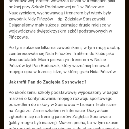
podstawowej. Brałem wówczas udział w treningach piłki
nożnej przy Szkole Podstawowej nr 1 w Pińczowie.
Nauczycielem, wychowawcą i trenerem był wtedy były
zawodnik Nidy Pińczów – śp. Zdzisław Staszowski.
Osiągnęliśmy mały sukces, zajmując drugie miejsce w
województwie świętokrzyskim szkół podstawowych w
Pińczowie.
Po tym sukcesie kilkoma zawodnikami, w tym moją osobą,
zainteresowała się Nida Pińczów. Trafiłem do klubu jako
dwunastolatek. Moim pierwszym trenerem w Nidzie
Pińczów był Pan Boduszek, który wcześniej trenował
mojego ojca w trzeciej lidze, w której grała Nida Pińczów.
Jak trafił Pan do Zagłębia Sosnowiec?
Po ukończeniu szkoły podstawowej wyposażony w bagaż
marzeń o kontynuowaniu mojego rozwoju sportowego
poszedłem do szkoły w Sosnowcu – Liceum Techniczne
na Zagórzu. Zamieszkałem w Internacie. Oczywiście
zgłosiłem się na trening juniorów Zagłębia Sosnowiec
(jakby mogło być inaczej). Miałem pecha, bo w tym czasie
mój rocznik przebywał na obozie, a do starszych juniorów