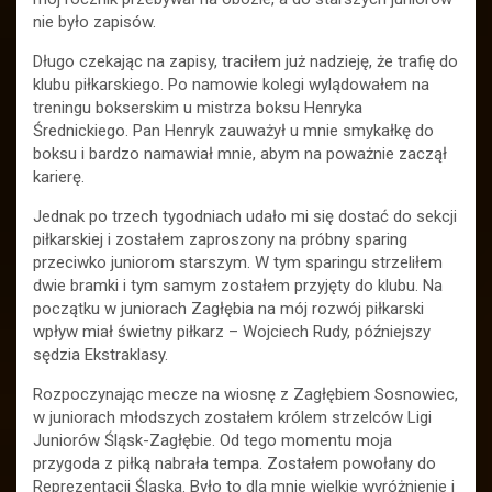
nie było zapisów.
Długo czekając na zapisy, traciłem już nadzieję, że trafię do
klubu piłkarskiego. Po namowie kolegi wylądowałem na
treningu bokserskim u mistrza boksu Henryka
Średnickiego. Pan Henryk zauważył u mnie smykałkę do
boksu i bardzo namawiał mnie, abym na poważnie zaczął
karierę.
Jednak po trzech tygodniach udało mi się dostać do sekcji
piłkarskiej i zostałem zaproszony na próbny sparing
przeciwko juniorom starszym. W tym sparingu strzeliłem
dwie bramki i tym samym zostałem przyjęty do klubu. Na
początku w juniorach Zagłębia na mój rozwój piłkarski
wpływ miał świetny piłkarz – Wojciech Rudy, późniejszy
sędzia Ekstraklasy.
Rozpoczynając mecze na wiosnę z Zagłębiem Sosnowiec,
w juniorach młodszych zostałem królem strzelców Ligi
Juniorów Śląsk-Zagłębie. Od tego momentu moja
przygoda z piłką nabrała tempa. Zostałem powołany do
Reprezentacji Śląska. Było to dla mnie wielkie wyróżnienie i