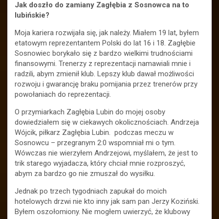
Jak doszło do zamiany Zagłębia z Sosnowca na to
lubińskie?
Moja kariera rozwijała się, jak należy. Miałem 19 lat, byłem
etatowym reprezentantem Polski do lat 16 i 18. Zagłębie
Sosnowiec borykało się z bardzo wielkimi trudnościami
finansowymi. Trenerzy z reprezentacji namawiali mnie i
radzili, abym zmienił klub. Lepszy klub dawał możliwości
rozwoju i gwarancję braku pomijania przez trenerów przy
powołaniach do reprezentacji.
O przymiarkach Zagłębia Lubin do mojej osoby
dowiedziałem się w ciekawych okolicznościach. Andrzeja
Wójcik, piłkarz Zagłębia Lubin. podczas meczu w
Sosnowcu – przegranym 2:0 wspomniał mi o tym.
Wówczas nie wierzyłem Andrzejowi, myślałem, że jest to
trik starego wyjadacza, który chciał mnie rozproszyć,
abym za bardzo go nie zmuszał do wysiłku.
Jednak po trzech tygodniach zapukał do moich
hotelowych drzwi nie kto inny jak sam pan Jerzy Koziński.
Byłem oszołomiony. Nie mogłem uwierzyć, że klubowy