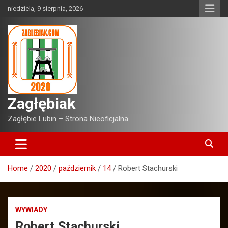
Skip
niedziela, 9 sierpnia, 2026
to
content
Zagłębiak
Zagłębie Lubin – Strona Nieoficjalna
Home
2020
październik
14
Robert Stachurski
WYWIADY
Robert Stachurski