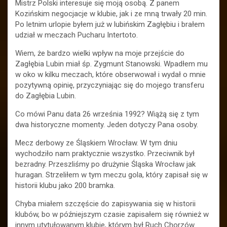
Mistrz Polski interesuje się moją osobą. Z panem
Kozińskim negocjacje w klubie, jak i ze mną trwały 20 min.
Po letnim urlopie byłem już w lubińskim Zagłębiu i brałem
udział w meczach Pucharu Intertoto.
Wiem, że bardzo wielki wpływ na moje przejście do
Zagłębia Lubin miał śp. Zygmunt Stanowski. Wpadłem mu
w oko w kilku meczach, które obserwował i wydał o mnie
pozytywną opinię, przyczyniając się do mojego transferu
do Zagłębia Lubin.
Co mówi Panu data 26 września 1992? Wiążą się z tym
dwa historyczne momenty. Jeden dotyczy Pana osoby.
Mecz derbowy ze Śląskiem Wrocław. W tym dniu
wychodziło nam praktycznie wszystko. Przeciwnik był
bezradny. Przeszliśmy po drużynie Śląska Wrocław jak
huragan. Strzeliłem w tym meczu gola, który zapisał się w
historii klubu jako 200 bramka.
Chyba miałem szczęście do zapisywania się w historii
klubów, bo w późniejszym czasie zapisałem się również w
innym utytułowanym klubie, którym był Ruch Chorzów.