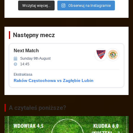
Wczytaj więcej...
Obserwuj na Instagramie
Następny mecz
Next Match
Sunday 9th August
14:45
Ekstraklasa
Raków Częstochowa vs Zagłębie Lubin
A czytałeś poniższe?