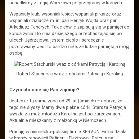
odpadliśmy z Legią Warszawa po przegranej w karnych.
Wspaniały klub, wspaniali kibice, wspaniali piłkarze oraz
wspaniali działacze m. in. pan Henryk Wojda oraz pan
Arkadiusz Fendrych. Takie chwile zapisują się w pamięci do
końca życia. Do dnia dzisiejszego przechadzając się po
ulicach Jędrzejowa, jestem ciepło i serdecznie
pozdrawiany. Jest to bardzo miłe, że ludzie pamiętają moją
osobę.
Robert Stachurski wraz z córkami Patrycją i Karoliną
Czym obecnie się Pan zajmuje?
Jestem z tą samą żoną od 29 lat (śmiech) – dobrze, że
tego nie słyszy. Mamy dwie piękne córki. Starsza Patrycja
wyszła za mąż, młodsza Karolina jest po zaręczynach.
Aktualnie mieszkamy z małżonką w Niemczech.
Pracuję w niemiecko-polskiej firmie XERVON. Firma działa
w branży renowacji Rafinerii i Elektrowni. Pracuję na