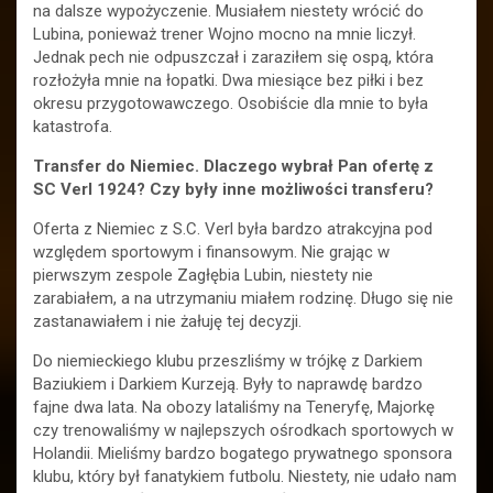
na dalsze wypożyczenie. Musiałem niestety wrócić do
Lubina, ponieważ trener Wojno mocno na mnie liczył.
Jednak pech nie odpuszczał i zaraziłem się ospą, która
rozłożyła mnie na łopatki. Dwa miesiące bez piłki i bez
okresu przygotowawczego. Osobiście dla mnie to była
katastrofa.
Transfer do Niemiec. Dlaczego wybrał Pan ofertę z
SC Verl 1924? Czy były inne możliwości transferu?
Oferta z Niemiec z S.C. Verl była bardzo atrakcyjna pod
względem sportowym i finansowym. Nie grając w
pierwszym zespole Zagłębia Lubin, niestety nie
zarabiałem, a na utrzymaniu miałem rodzinę. Długo się nie
zastanawiałem i nie żałuję tej decyzji.
Do niemieckiego klubu przeszliśmy w trójkę z Darkiem
Baziukiem i Darkiem Kurzeją. Były to naprawdę bardzo
fajne dwa lata. Na obozy lataliśmy na Teneryfę, Majorkę
czy trenowaliśmy w najlepszych ośrodkach sportowych w
Holandii. Mieliśmy bardzo bogatego prywatnego sponsora
klubu, który był fanatykiem futbolu. Niestety, nie udało nam