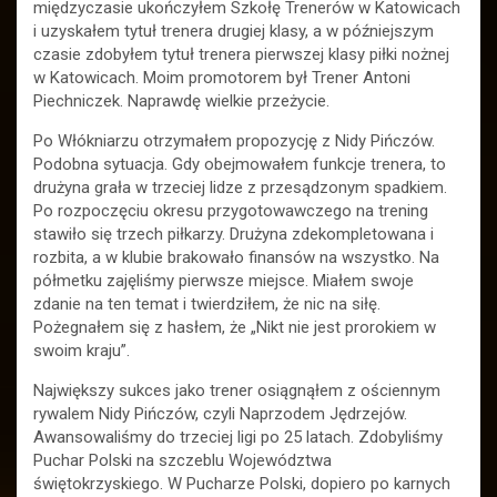
międzyczasie ukończyłem Szkołę Trenerów w Katowicach
i uzyskałem tytuł trenera drugiej klasy, a w późniejszym
czasie zdobyłem tytuł trenera pierwszej klasy piłki nożnej
w Katowicach. Moim promotorem był Trener Antoni
Piechniczek. Naprawdę wielkie przeżycie.
Po Włókniarzu otrzymałem propozycję z Nidy Pińczów.
Podobna sytuacja. Gdy obejmowałem funkcje trenera, to
drużyna grała w trzeciej lidze z przesądzonym spadkiem.
Po rozpoczęciu okresu przygotowawczego na trening
stawiło się trzech piłkarzy. Drużyna zdekompletowana i
rozbita, a w klubie brakowało finansów na wszystko. Na
półmetku zajęliśmy pierwsze miejsce. Miałem swoje
zdanie na ten temat i twierdziłem, że nic na siłę.
Pożegnałem się z hasłem, że „Nikt nie jest prorokiem w
swoim kraju”.
Największy sukces jako trener osiągnąłem z ościennym
rywalem Nidy Pińczów, czyli Naprzodem Jędrzejów.
Awansowaliśmy do trzeciej ligi po 25 latach. Zdobyliśmy
Puchar Polski na szczeblu Województwa
świętokrzyskiego. W Pucharze Polski, dopiero po karnych