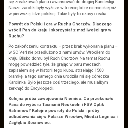
się zrealizować planu i awansować do drugiej Bundesligi.
Nasze zarobki były wyższe w trzeciej lidze niemieckiej niż
w pierwszej lidze polskiej. Takie były to czasy i realia.
Powrót do Polski i gra w Ruchu Chorzów. Dlaczego
wrócił Pan do kraju i skorzystał z możliwości gry w
Ruchu?
Po zakończeniu kontraktu – przez brak wykonania planu –
w SC Verl nie przedłużono z nami umów. Wróciłem do
kraju. Blisko domu był Ruch Chorzów. Na temat Ruchu
mogę powiedzieć tyle, że grając w paru meczach,
zapisałem się w historii tego klubu, strzelając 1500
bramkę, a tego samego dnia urodziła mi się córeczka
Karolinka. Było jeszcze coś trzeciego, ale musiałbym
zerknąć do Encyklopedii.
Kolejna próba zawojowania Niemiec. Co przekonało
Pana do wyboru Tasmanii Neukoeln i FSV Optik
Ratnenow? Kolejne powroty do Polski i próby
odbudowania się w Polarze Wrocław, Miedzi Legnica i
Zagłębiu Sosnowiec.