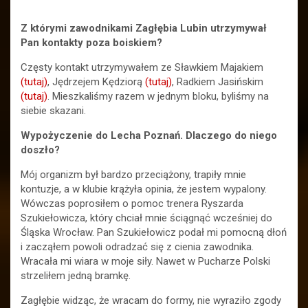
Z którymi zawodnikami Zagłębia Lubin utrzymywał
Pan kontakty poza boiskiem?
Częsty kontakt utrzymywałem ze Sławkiem Majakiem
(tutaj)
, Jędrzejem Kędziorą
(tutaj)
, Radkiem Jasińskim
(tutaj)
. Mieszkaliśmy razem w jednym bloku, byliśmy na
siebie skazani.
Wypożyczenie do Lecha Poznań. Dlaczego do niego
doszło?
Mój organizm był bardzo przeciążony, trapiły mnie
kontuzje, a w klubie krążyła opinia, że jestem wypalony.
Wówczas poprosiłem o pomoc trenera Ryszarda
Szukiełowicza, który chciał mnie ściągnąć wcześniej do
Śląska Wrocław. Pan Szukiełowicz podał mi pomocną dłoń
i zacząłem powoli odradzać się z cienia zawodnika.
Wracała mi wiara w moje siły. Nawet w Pucharze Polski
strzeliłem jedną bramkę.
Zagłębie widząc, że wracam do formy, nie wyraziło zgody