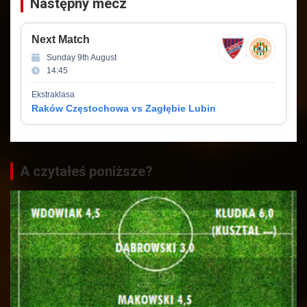
Następny mecz
Next Match
Sunday 9th August
14:45
Ekstraklasa
Raków Częstochowa vs Zagłębie Lubin
A czytałeś poniższe?