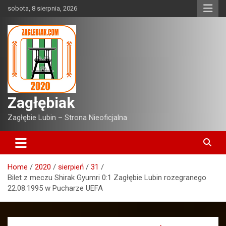
Skip
sobota, 8 sierpnia, 2026
to
content
Zagłębiak
Zagłębie Lubin – Strona Nieoficjalna
Home
2020
sierpień
31
Bilet z meczu Shirak Gyumri 0:1 Zagłębie Lubin rozegranego
22.08.1995 w Pucharze UEFA