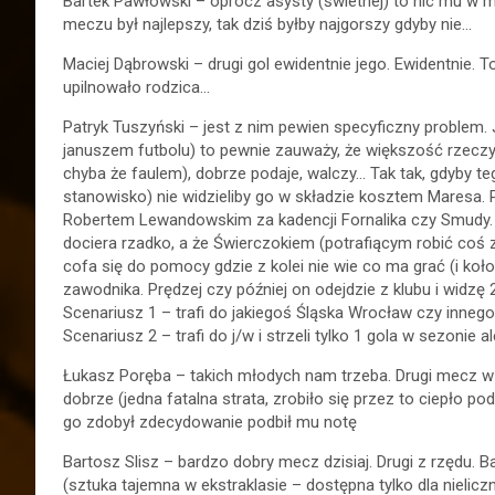
Bartek Pawłowski – oprócz asysty (świetnej) to nic mu w 
meczu był najlepszy, tak dziś byłby najgorszy gdyby nie…
Maciej Dąbrowski – drugi gol ewidentnie jego. Ewidentnie. 
upilnowało rodzica…
Patryk Tuszyński – jest z nim pewien specyficzny problem. 
januszem futbolu) to pewnie zauważy, że większość rzeczy kt
chyba że faulem), dobrze podaje, walczy… Tak tak, gdyby tego
stanowisko) nie widzieliby go w składzie kosztem Maresa. 
Robertem Lewandowskim za kadencji Fornalika czy Smudy. C
dociera rzadko, a że Świerczokiem (potrafiącym robić coś z 
cofa się do pomocy gdzie z kolei nie wie co ma grać (i koł
zawodnika. Prędzej czy później on odejdzie z klubu i widz
Scenariusz 1 – trafi do jakiegoś Śląska Wrocław czy innego
Scenariusz 2 – trafi do j/w i strzeli tylko 1 gola w sezonie 
Łukasz Poręba – takich młodych nam trzeba. Drugi mecz w 
dobrze (jedna fatalna strata, zrobiło się przez to ciepło p
go zdobył zdecydowanie podbił mu notę
Bartosz Slisz – bardzo dobry mecz dzisiaj. Drugi z rzędu. B
(sztuka tajemna w ekstraklasie – dostępna tylko dla nielic