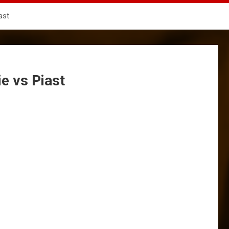
ast
e vs Piast