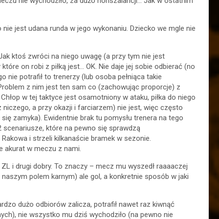
meczu nie wychodziło, za dużo nonszalancji… Jak w ostatnim
To nie jest udana runda w jego wykonaniu. Dziecko we mgle nie
Jak ktoś zwróci na niego uwagę (a przy tym nie jest
óre on robi z piłką jest… OK. Nie daje jej sobie odbierać (no
 nie potrafił to trenerzy (lub osoba pełniąca takie
Problem z nim jest ten sam co (zachowując proporcje) z
hłop w tej taktyce jest osamotniony w ataku, piłka do niego
niczego, a przy okazji i farciarzem) nie jest, więc często
o się zamyka). Ewidentnie brak tu pomysłu trenera na tego
ę 2 scenariusze, które na pewno się sprawdzą
 Rakowa i strzeli kilkanaście bramek w sezonie.
ale akurat w meczu z nami.
ZL i drugi dobry. To znaczy – mecz mu wyszedł raaaaczej
od naszym polem karnym) ale gol, a konkretnie sposób w jaki
ardzo dużo odbiorów zalicza, potrafił nawet raz kiwnąć
znych), nie wszystko mu dziś wychodziło (na pewno nie