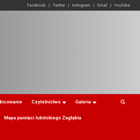
Facebook
Twitter
Instagram
Email
YouTube
ibicowanie
Czytelnictwo
Galeria
Mapa pamięci lubińskiego Zagłębia