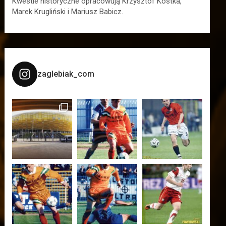
Kwestie historyczne opracowują Krzysztof Kostka,
Marek Krugliński i Mariusz Babicz.
zaglebiak_com