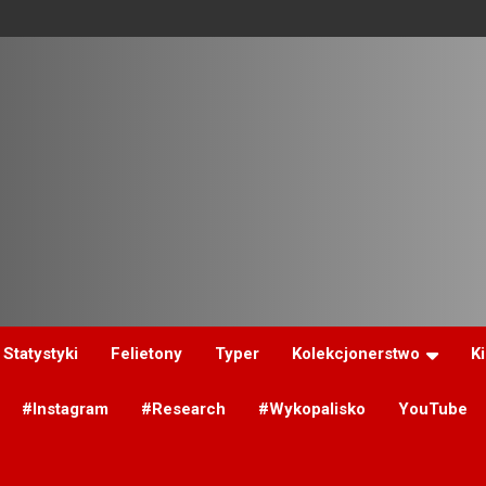
Statystyki
Felietony
Typer
Kolekcjonerstwo
K
#Instagram
#Research
#Wykopalisko
YouTube