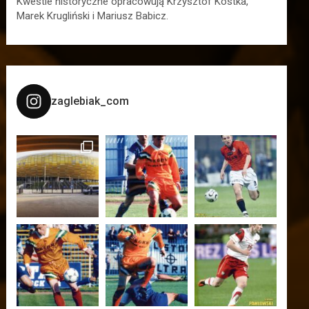
Kwestie historyczne opracowują Krzysztof Kostka,
Marek Krugliński i Mariusz Babicz.
zaglebiak_com