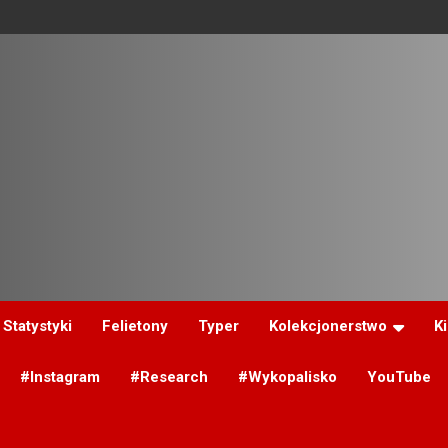
Statystyki
Felietony
Typer
Kolekcjonerstwo
K
#Instagram
#Research
#Wykopalisko
YouTube