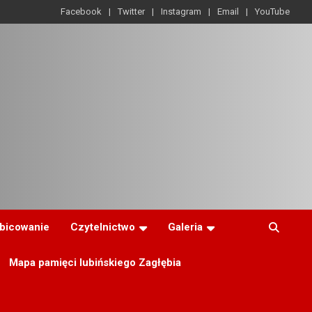
Facebook
Twitter
Instagram
Email
YouTube
ibicowanie
Czytelnictwo
Galeria
Mapa pamięci lubińskiego Zagłębia