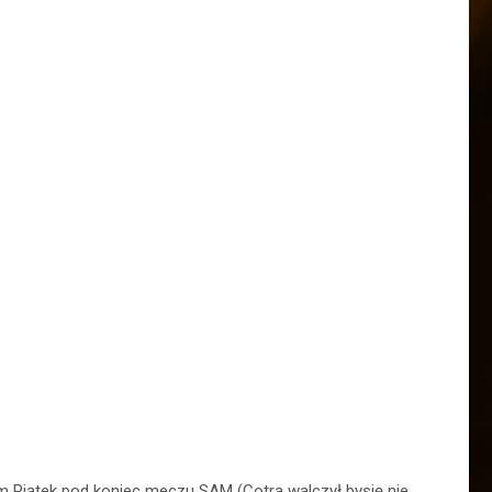
am Piątek pod koniec meczu SAM (Cotra walczył bysię nie