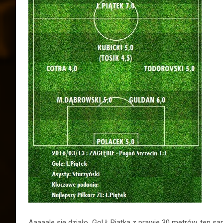
Aaaaale się działo
Gol Ł.Piątka z prawie 30 metrów, ten s