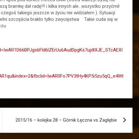
ą bramkę dał radę!!! i kilka innych ale…wszystko przyćmił
o czegoś takiego jeszcze w życiu nie widziałem
). Sytuacji
 pełni szczęścia brakło tylko zwycięstwa
Takie cuda się w
czu.
d=IwAR1D66BPJgs6Fld6lZErUu6AudDpgKs7up8XJE_STcAEXI
R1qu&index=2&fbclid=IwAR0Fo7PV3tHy4KP5i5zu5qQ_e4Wt
2015/16 – kolejka 28 – Górnik Łęczna vs Zagłębie