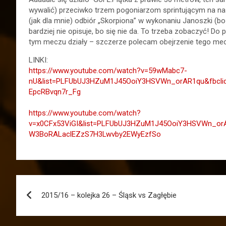
wywalić) przeciwko trzem pogoniarzom sprintującym na nasz
(jak dla mnie) odbiór „Skorpiona” w wykonaniu Janoszki (b
bardziej nie opisuje, bo się nie da. To trzeba zobaczyć! Do
tym meczu działy – szczerze polecam obejrzenie tego me
LINKI:
https://www.youtube.com/watch?v=59wMabc7-
nU&list=PLFUbUJ3HZuM1J45OoiY3HSVWn_orAR1qu&fbcli
EpcRBvqn7r_Fg
https://www.youtube.com/watch?
v=x0CFx53ViGI&list=PLFUbUJ3HZuM1J45OoiY3HSVWn_orA
W3BoRALaclEZzS7H3Lwvby2EWyEzfSo
Nawigacja
2015/16 – kolejka 26 – Śląsk vs Zagłębie
wpisu