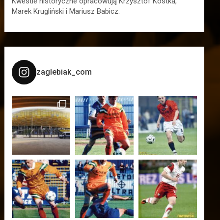
Kwestie historyczne opracowują Krzysztof Kostka,
Marek Krugliński i Mariusz Babicz.
zaglebiak_com