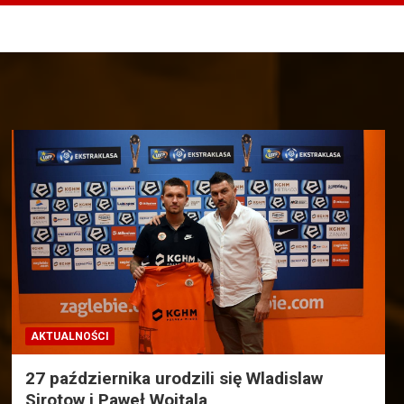
AKTUALNOŚCI
27 października urodzili się Wladislaw
Sirotow i Paweł Wojtala