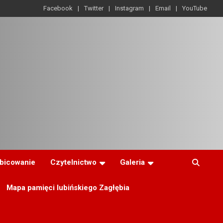
Facebook
Twitter
Instagram
Email
YouTube
ibicowanie
Czytelnictwo
Galeria
Mapa pamięci lubińskiego Zagłębia