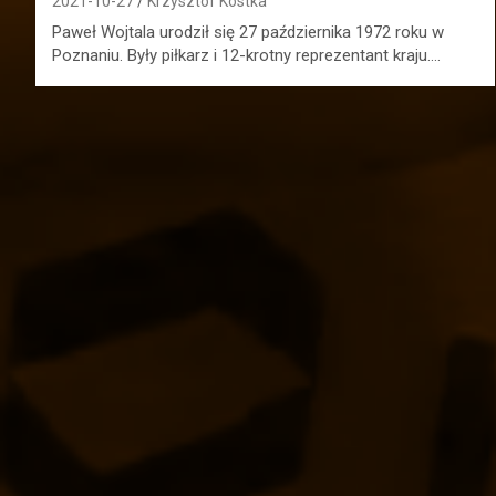
2021-10-27
Krzysztof Kostka
Paweł Wojtala urodził się 27 października 1972 roku w
Poznaniu. Były piłkarz i 12-krotny reprezentant kraju.…