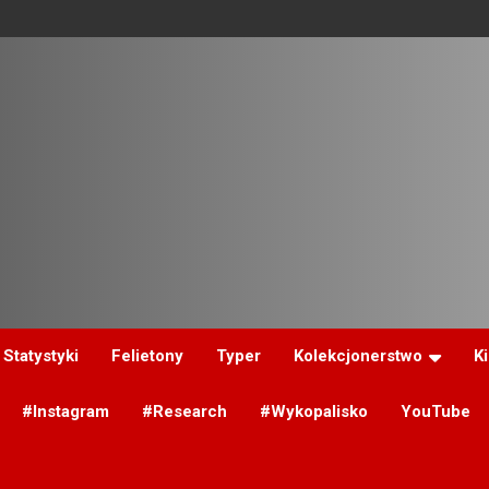
Statystyki
Felietony
Typer
Kolekcjonerstwo
K
#Instagram
#Research
#Wykopalisko
YouTube