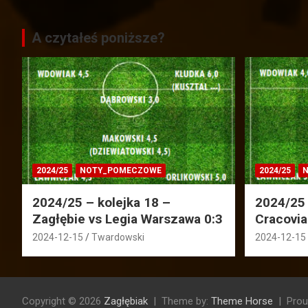
A czytałeś poniższe?
2024/25
NOTY_POMECZOWE
2024/25
N
2024/25 – kolejka 18 –
2024/25 
Zagłębie vs Legia Warszawa 0:3
Cracovia
2024-12-15
Twardowski
2024-12-15
Copyright © 2026
Zagłębiak
Theme by:
Theme Horse
Prou