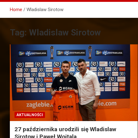
Home
Wladislaw Sirotow
Tag:
Wladislaw Sirotow
AKTUALNOŚCI
27 października urodzili się Wladislaw
Sirotow i Paweł Wojtala