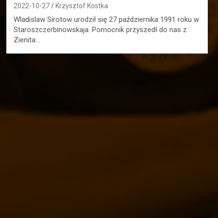
2022-10-27
Krzysztof Kostka
Wladislaw Sirotow urodził się 27 października 1991 roku w
Staroszczerbinowskaja. Pomocnik przyszedł do nas z
Zienita…