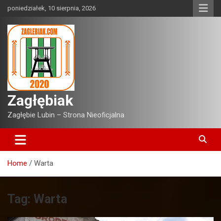
Skip
poniedziałek, 10 sierpnia, 2026
to
content
Zagłębiak
Zagłębie Lubin – Strona Nieoficjalna
Home
Warta
Tag:
Warta