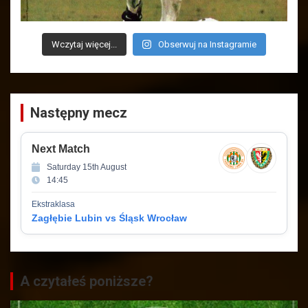
Wczytaj więcej...
Obserwuj na Instagramie
Następny mecz
Next Match
Saturday 15th August
14:45
Ekstraklasa
Zagłębie Lubin vs Śląsk Wrocław
A czytałeś poniższe?