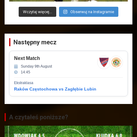
Wczytaj więcej...
Obserwuj na Instagramie
Następny mecz
Next Match
Sunday 9th August
14:45
Ekstraklasa
Raków Częstochowa vs Zagłębie Lubin
A czytałeś poniższe?