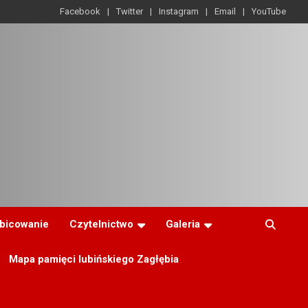
Facebook
Twitter
Instagram
Email
YouTube
ibicowanie
Czytelnictwo
Galeria
Mapa pamięci lubińskiego Zagłębia