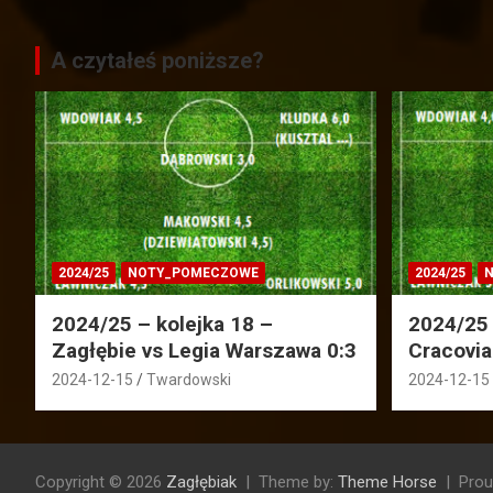
A czytałeś poniższe?
2024/25
NOTY_POMECZOWE
2024/25
N
2024/25 – kolejka 18 –
2024/25 
Zagłębie vs Legia Warszawa 0:3
Cracovia
2024-12-15
Twardowski
2024-12-15
Copyright © 2026
Zagłębiak
Theme by:
Theme Horse
Prou