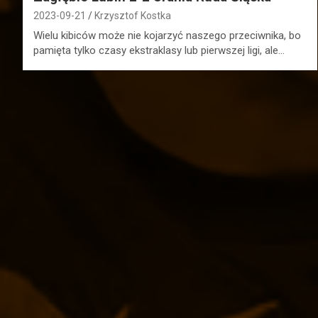
2023-09-21
Krzysztof Kostka
Wielu kibiców może nie kojarzyć naszego przeciwnika, bo
pamięta tylko czasy ekstraklasy lub pierwszej ligi, ale…