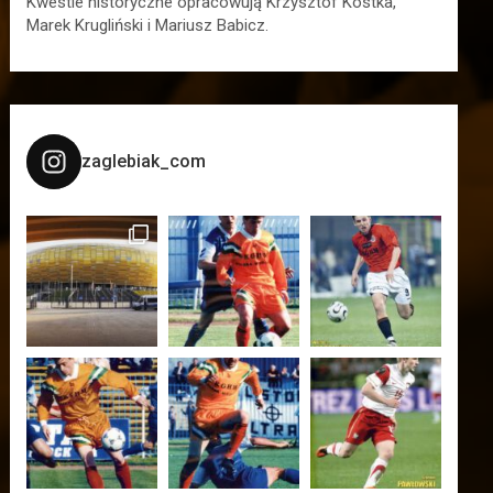
Kwestie historyczne opracowują Krzysztof Kostka,
Marek Krugliński i Mariusz Babicz.
zaglebiak_com