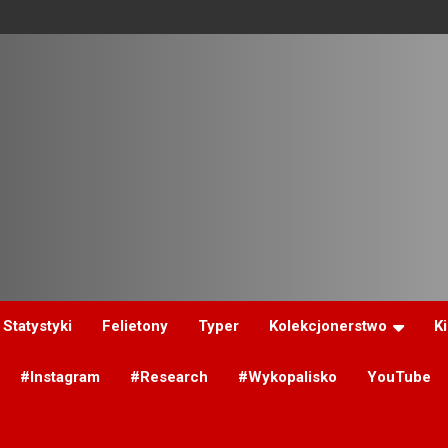
Statystyki
Felietony
Typer
Kolekcjonerstwo
K
#Instagram
#Research
#Wykopalisko
YouTube