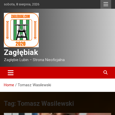
Skip
sobota, 8 sierpnia, 2026
to
content
Zagłębiak
Zagłębie Lubin – Strona Nieoficjalna
Home
Tomasz Wasilewski
Tag:
Tomasz Wasilewski