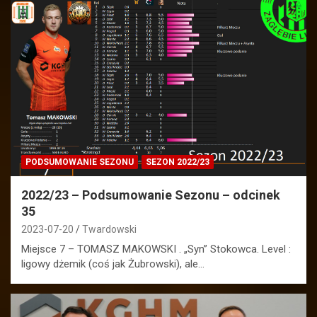
PODSUMOWANIE SEZONU
SEZON 2022/23
2022/23 – Podsumowanie Sezonu – odcinek
35
2023-07-20
Twardowski
Miejsce 7 – TOMASZ MAKOWSKI . „Syn” Stokowca. Level :
ligowy dżemik (coś jak Żubrowski), ale…