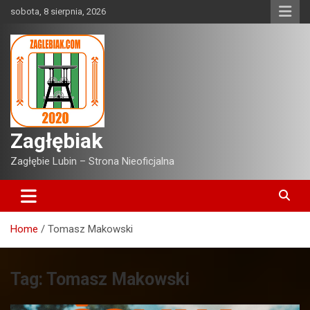
Skip
sobota, 8 sierpnia, 2026
to
content
Zagłębiak
Zagłębie Lubin – Strona Nieoficjalna
Home
Tomasz Makowski
Tag:
Tomasz Makowski