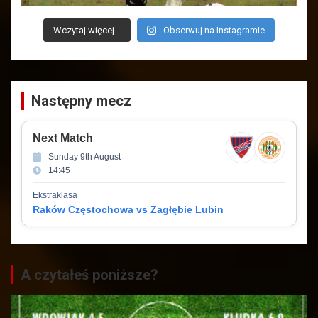
Wczytaj więcej...
Obserwuj na Instagramie
Następny mecz
Next Match
Sunday 9th August
14:45
Ekstraklasa
Raków Częstochowa vs Zagłębie Lubin
A czytałeś poniższe?