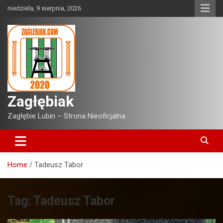
Skip
niedziela, 9 sierpnia, 2026
to
content
Zagłębiak
Zagłębie Lubin – Strona Nieoficjalna
Home
Tadeusz Tabor
Tag:
Tadeusz Tabor