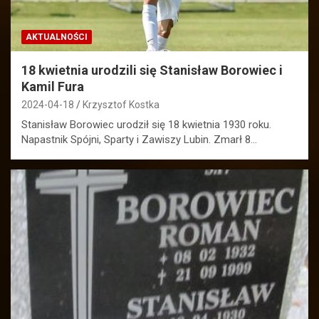
AKTUALNOŚCI
18 kwietnia urodzili się Stanisław Borowiec i
Kamil Fura
2024-04-18
Krzysztof Kostka
Stanisław Borowiec urodził się 18 kwietnia 1930 roku.
Napastnik Spójni, Sparty i Zawiszy Lubin. Zmarł 8…