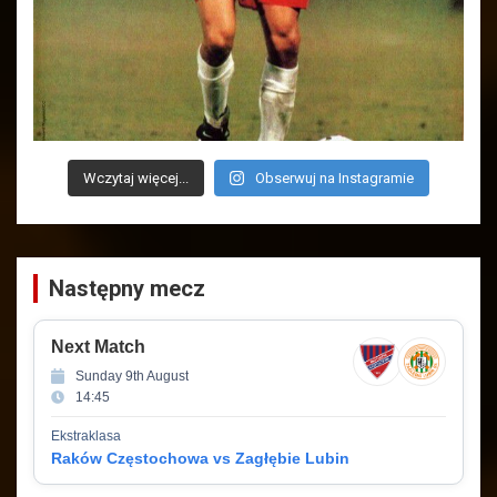
Wczytaj więcej...
Obserwuj na Instagramie
Następny mecz
Next Match
Sunday 9th August
14:45
Ekstraklasa
Raków Częstochowa vs Zagłębie Lubin