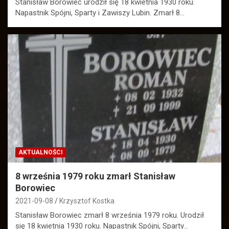
Stanisław Borowiec urodził się 18 kwietnia 1930 roku.
Napastnik Spójni, Sparty i Zawiszy Lubin. Zmarł 8…
AKTUALNOŚCI
8 września 1979 roku zmarł Stanisław
Borowiec
2021-09-08
Krzysztof Kostka
Stanisław Borowiec zmarł 8 września 1979 roku. Urodził
się 18 kwietnia 1930 roku. Napastnik Spójni, Sparty…