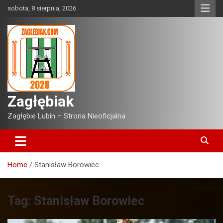
Skip
sobota, 8 sierpnia, 2026
to
content
Zagłębiak
Zagłębie Lubin – Strona Nieoficjalna
Home
Stanisław Borowiec
Tag:
Stanisław Borowiec