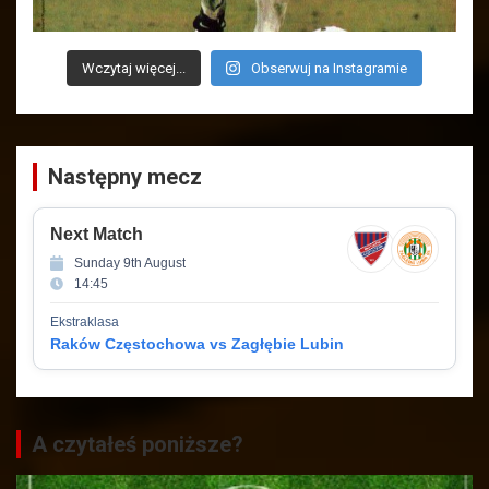
Wczytaj więcej...
Obserwuj na Instagramie
Następny mecz
Next Match
Sunday 9th August
14:45
Ekstraklasa
Raków Częstochowa vs Zagłębie Lubin
A czytałeś poniższe?