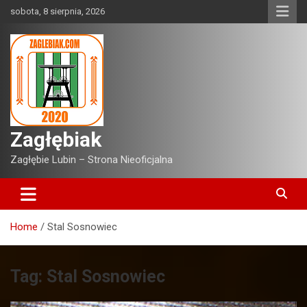
Skip
sobota, 8 sierpnia, 2026
to
content
Zagłębiak
Zagłębie Lubin – Strona Nieoficjalna
Home
Stal Sosnowiec
Tag:
Stal Sosnowiec