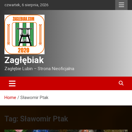
Skip
czwartek, 6 sierpnia, 2026
to
content
Zagłębiak
Zagłębie Lubin – Strona Nieoficjalna
Home
Sławomir Ptak
Tag:
Sławomir Ptak