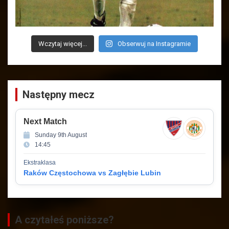
Wczytaj więcej...
Obserwuj na Instagramie
Następny mecz
Next Match
Sunday 9th August
14:45
Ekstraklasa
Raków Częstochowa vs Zagłębie Lubin
A czytałeś poniższe?