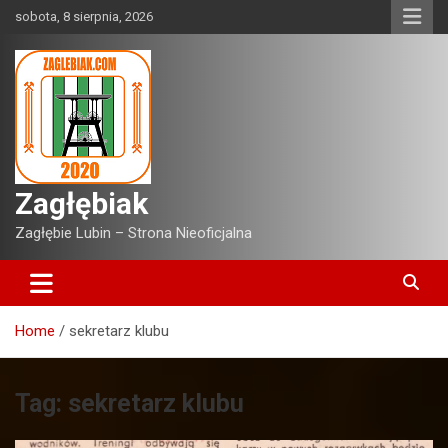
Skip
sobota, 8 sierpnia, 2026
to
content
Zagłębiak
Zagłębie Lubin – Strona Nieoficjalna
Home
sekretarz klubu
Tag:
sekretarz klubu