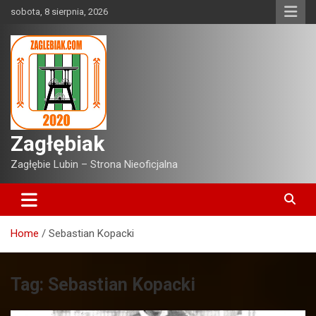
Skip
sobota, 8 sierpnia, 2026
to
content
Zagłębiak
Zagłębie Lubin – Strona Nieoficjalna
Home
Sebastian Kopacki
Tag:
Sebastian Kopacki