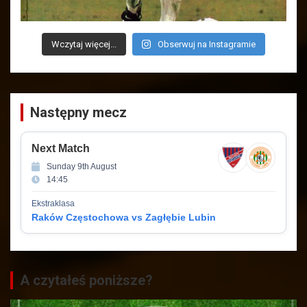
Wczytaj więcej...
Obserwuj na Instagramie
Następny mecz
Next Match
Sunday 9th August
14:45
Ekstraklasa
Raków Częstochowa vs Zagłębie Lubin
A czytałeś poniższe?