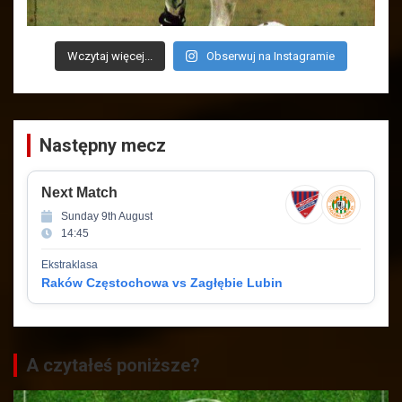
Wczytaj więcej...
Obserwuj na Instagramie
Następny mecz
Next Match
Sunday 9th August
14:45
Ekstraklasa
Raków Częstochowa vs Zagłębie Lubin
A czytałeś poniższe?