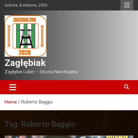
Skip
sobota, 8 sierpnia, 2026
to
content
Zagłębiak
Zagłębie Lubin – Strona Nieoficjalna
Home
Roberto Baggio
Tag:
Roberto Baggio