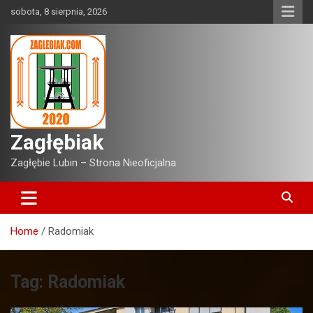
Skip
sobota, 8 sierpnia, 2026
to
content
Zagłębiak
Zagłębie Lubin – Strona Nieoficjalna
Home
Radomiak
Tag:
Radomiak