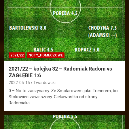
2021/22
NOTY_POMECZOWE
2021/22 – kolejka 32 – Radomiak Radom vs
ZAGŁĘBIE 1:6
2022-05-15
Twardowski
0 – No to zaczynamy. Ze Smolarowem jako Trenerem, bo
Stokowiec zawieszony. Ciekawostka od strony
Radomiaka…