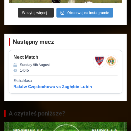
Wczytaj więcej...
Obserwuj na Instagramie
Następny mecz
Next Match
Sunday 9th August
14:45
Ekstraklasa
Raków Częstochowa vs Zagłębie Lubin
A czytałeś poniższe?