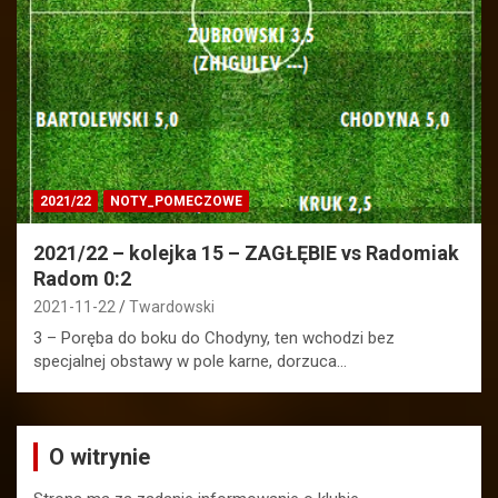
2021/22
NOTY_POMECZOWE
2021/22 – kolejka 15 – ZAGŁĘBIE vs Radomiak
Radom 0:2
2021-11-22
Twardowski
3 – Poręba do boku do Chodyny, ten wchodzi bez
specjalnej obstawy w pole karne, dorzuca…
O witrynie