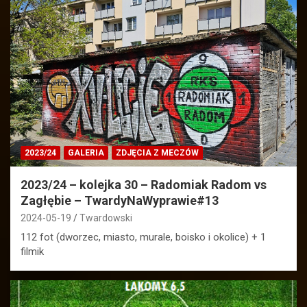
2023/24
GALERIA
ZDJĘCIA Z MECZÓW
2023/24 – kolejka 30 – Radomiak Radom vs
Zagłębie – TwardyNaWyprawie#13
2024-05-19
Twardowski
112 fot (dworzec, miasto, murale, boisko i okolice) + 1
filmik