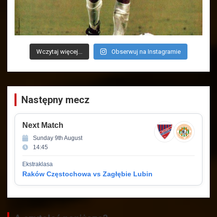
Wczytaj więcej...
Obserwuj na Instagramie
Następny mecz
Next Match
Sunday 9th August
14:45
Ekstraklasa
Raków Częstochowa vs Zagłębie Lubin