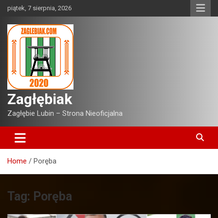
Skip
piątek, 7 sierpnia, 2026
to
content
Zagłębiak
Zagłębie Lubin – Strona Nieoficjalna
Home
Poręba
Tag:
Poręba