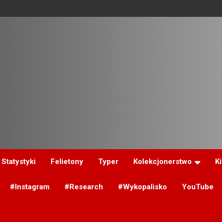
Statystyki
Felietony
Typer
Kolekcjonerstwo
K
#Instagram
#Research
#Wykopalisko
YouTube