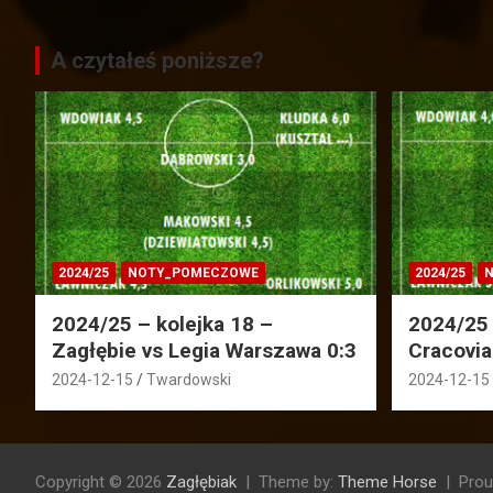
A czytałeś poniższe?
2024/25
NOTY_POMECZOWE
2024/25
N
2024/25 – kolejka 18 –
2024/25 
Zagłębie vs Legia Warszawa 0:3
Cracovia
2024-12-15
Twardowski
2024-12-15
Copyright © 2026
Zagłębiak
Theme by:
Theme Horse
Prou