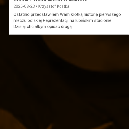
2025-08-23
Krzysztof Kostka
Ostatnio przedstawiłem Wam krótką historię pierwszego
meczu polskiej Reprezentacji na lubińskim stadionie.
Dzisiaj chciałbym opisać drugą…