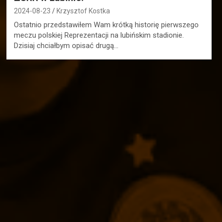
2024-08-23
Krzysztof Kostka
Ostatnio przedstawiłem Wam krótką historię pierwszego
meczu polskiej Reprezentacji na lubińskim stadionie.
Dzisiaj chciałbym opisać drugą…