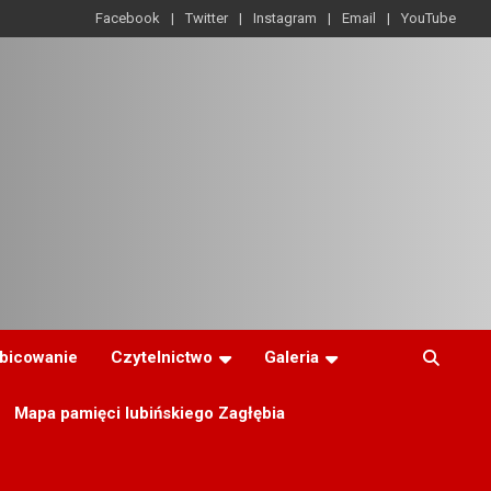
Facebook
Twitter
Instagram
Email
YouTube
ibicowanie
Czytelnictwo
Galeria
Mapa pamięci lubińskiego Zagłębia