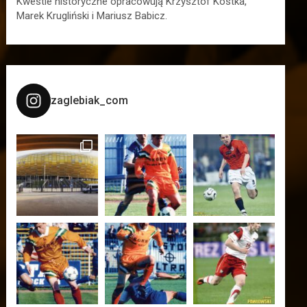
Kwestie historyczne opracowują Krzysztof Kostka,
Marek Krugliński i Mariusz Babicz.
zaglebiak_com