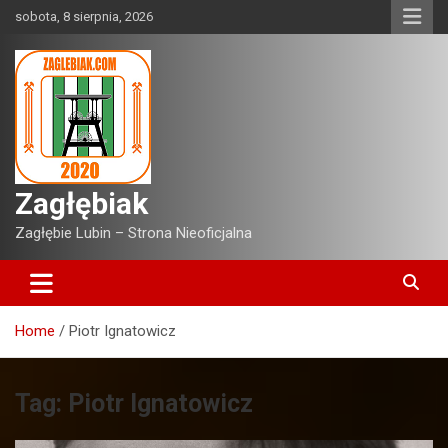
Skip
sobota, 8 sierpnia, 2026
to
content
Zagłębiak
Zagłębie Lubin – Strona Nieoficjalna
Home
Piotr Ignatowicz
Tag:
Piotr Ignatowicz