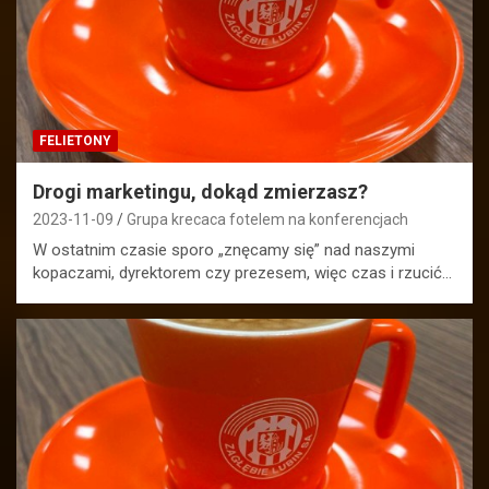
FELIETONY
Drogi marketingu, dokąd zmierzasz?
2023-11-09
Grupa krecaca fotelem na konferencjach
W ostatnim czasie sporo „znęcamy się” nad naszymi
kopaczami, dyrektorem czy prezesem, więc czas i rzucić…