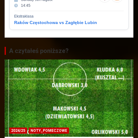
14:45
Ekstraklasa
Raków Częstochowa vs Zagłębie Lubin
A czytałeś poniższe?
2024/25
NOTY_POMECZOWE