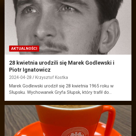
AKTUALNOŚCI
28 kwietnia urodzili się Marek Godlewski i
Piotr Ignatowicz
2024-04-28
Krzysztof Kostka
Marek Godlewski urodził się 28 kwietnia 1965 roku w
Słupsku. Wychowanek Gryfa Słupsk, który trafił do…