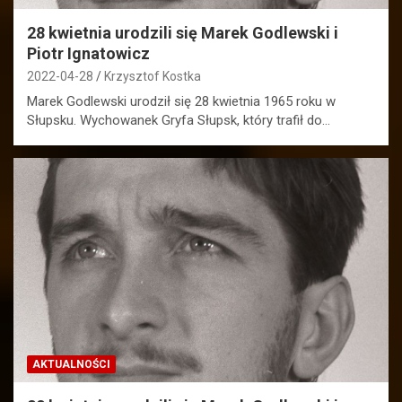
28 kwietnia urodzili się Marek Godlewski i
Piotr Ignatowicz
2022-04-28
Krzysztof Kostka
Marek Godlewski urodził się 28 kwietnia 1965 roku w
Słupsku. Wychowanek Gryfa Słupsk, który trafił do…
AKTUALNOŚCI