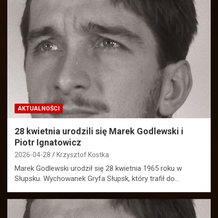
AKTUALNOŚCI
28 kwietnia urodzili się Marek Godlewski i
Piotr Ignatowicz
2026-04-28
Krzysztof Kostka
Marek Godlewski urodził się 28 kwietnia 1965 roku w
Słupsku. Wychowanek Gryfa Słupsk, który trafił do…