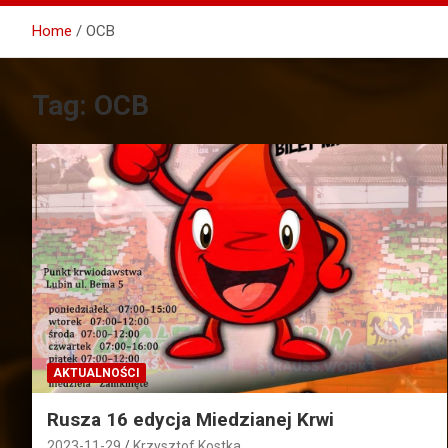
Home
OCB
Tag:
OCB
AKTUALNOŚCI
Rusza 16 edycja Miedzianej Krwi
2023-11-29
Krzysztof Kostka