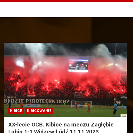
KIBICE
KIBICOWANIE
XX-lecie OCB. Kibice na meczu Zagłębie
Lubin 1-1 Widzew Łódź 11.11.2023