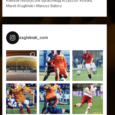
Kwestie historyczne opracowują Krzysztof Kostka,
Marek Krugliński i Mariusz Babicz.
zaglebiak_com