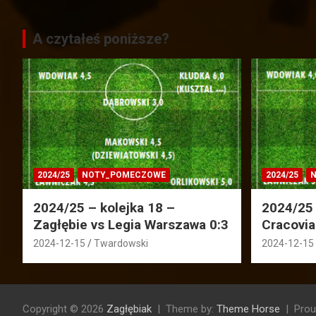
A czytałeś poniższe?
2024/25
NOTY_POMECZOWE
2024/25
N
2024/25 – kolejka 18 –
2024/25 
Zagłębie vs Legia Warszawa 0:3
Cracovia
2024-12-15
Twardowski
2024-12-15
Copyright © 2026
Zagłębiak
Theme by:
Theme Horse
Prou