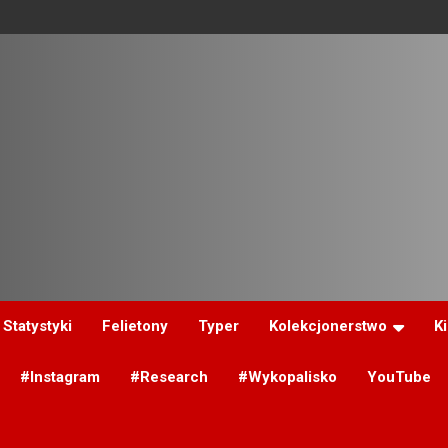
Statystyki
Felietony
Typer
Kolekcjonerstwo
K
#Instagram
#Research
#Wykopalisko
YouTube