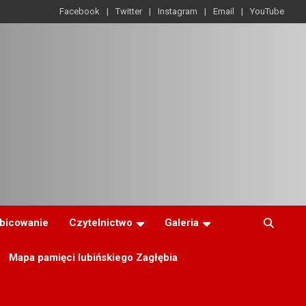
Facebook
Twitter
Instagram
Email
YouTube
ibicowanie
Czytelnictwo
Galeria
Mapa pamięci lubińskiego Zagłębia