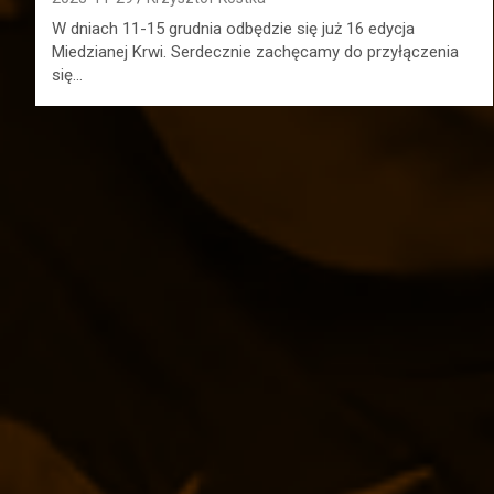
W dniach 11-15 grudnia odbędzie się już 16 edycja
Miedzianej Krwi. Serdecznie zachęcamy do przyłączenia
się…