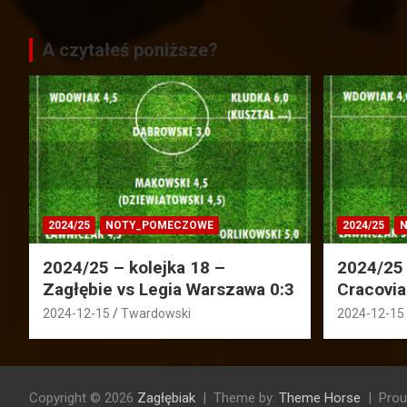
A czytałeś poniższe?
2024/25
NOTY_POMECZOWE
2024/25
N
2024/25 – kolejka 18 –
2024/25 
Zagłębie vs Legia Warszawa 0:3
Cracovia
2024-12-15
Twardowski
2024-12-15
Copyright © 2026
Zagłębiak
Theme by:
Theme Horse
Prou