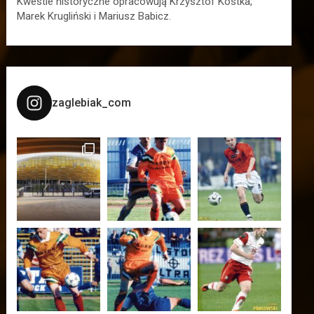
Kwestie historyczne opracowują Krzysztof Kostka,
Marek Krugliński i Mariusz Babicz.
zaglebiak_com