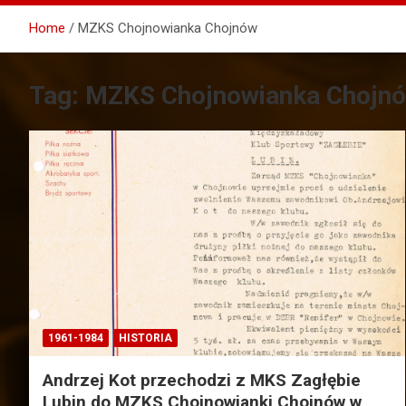
Home
MZKS Chojnowianka Chojnów
Tag:
MZKS Chojnowianka Chojn
1961-1984
HISTORIA
Andrzej Kot przechodzi z MKS Zagłębie
Lubin do MZKS Chojnowianki Chojnów w