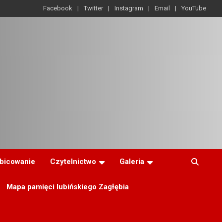
Facebook
Twitter
Instagram
Email
YouTube
ibicowanie
Czytelnictwo
Galeria
Mapa pamięci lubińskiego Zagłębia