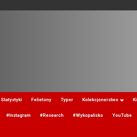
Statystyki
Felietony
Typer
Kolekcjonerstwo
K
#Instagram
#Research
#Wykopalisko
YouTube