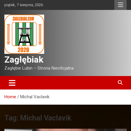
Skip
piątek, 7 sierpnia, 2026
to
content
Zagłębiak
Zagłębie Lubin – Strona Nieoficjalna
Home
Michal Vaclavik
Tag:
Michal Vaclavik