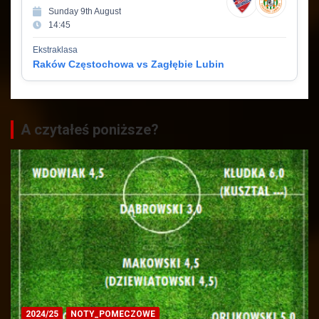
Sunday 9th August
14:45
Ekstraklasa
Raków Częstochowa vs Zagłębie Lubin
A czytałeś poniższe?
2024/25
NOTY_POMECZOWE