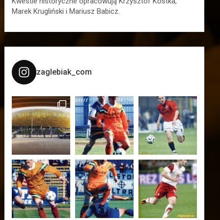
Kwestie historyczne opracowują Krzysztof Kostka,
Marek Krugliński i Mariusz Babicz.
zaglebiak_com