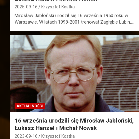
2025-09-16
Krzysztof Kostka
Mirosław Jabłoński urodził się 16 września 1950 roku w
Warszawie. W latach 1998-2001 trenował Zagłębie Lubin.…
AKTUALNOŚCI
16 września urodzili się Mirosław Jabłoński,
Łukasz Hanzel i Michał Nowak
2023-09-16
Krzysztof Kostka