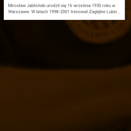
Mirosław Jabłoński urodził się 16 września 1950 roku w
Warszawie. W latach 1998-2001 trenował Zagłębie Lubin.…