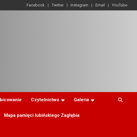
Facebook
Twitter
Instagram
Email
YouTube
ibicowanie
Czytelnictwo
Galeria
Mapa pamięci lubińskiego Zagłębia