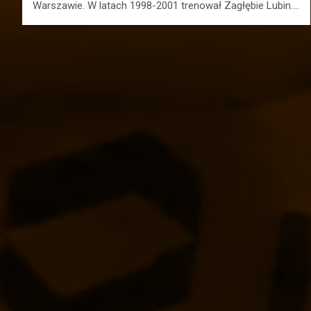
Warszawie. W latach 1998-2001 trenował Zagłębie Lubin.…