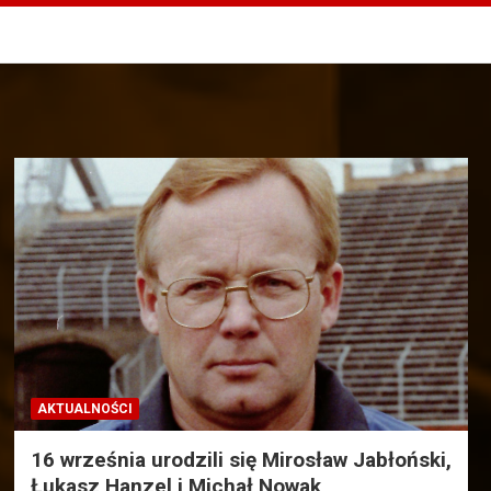
AKTUALNOŚCI
16 września urodzili się Mirosław Jabłoński,
Łukasz Hanzel i Michał Nowak