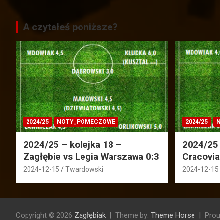
A czytałeś poniższe?
2024/25
NOTY_POMECZOWE
2024/25
N
2024/25 – kolejka 18 –
2024/25 
Zagłębie vs Legia Warszawa 0:3
Cracovia
2024-12-15
Twardowski
2024-12-15
Copyright © 2026
Zagłębiak
Theme by:
Theme Horse
Prou