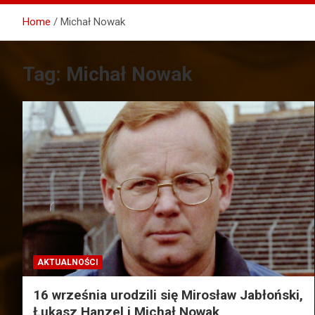
Home
Michał Nowak
Tag:
Michał Nowak
AKTUALNOŚCI
16 września urodzili się Mirosław Jabłoński,
Łukasz Hanzel i Michał Nowak