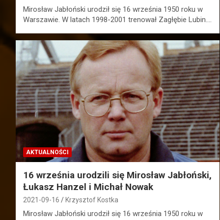
Mirosław Jabłoński urodził się 16 września 1950 roku w
Warszawie. W latach 1998-2001 trenował Zagłębie Lubin.…
AKTUALNOŚCI
16 września urodzili się Mirosław Jabłoński,
Łukasz Hanzel i Michał Nowak
2021-09-16
Krzysztof Kostka
Mirosław Jabłoński urodził się 16 września 1950 roku w