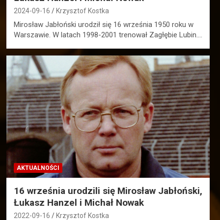
2024-09-16
Krzysztof Kostka
Mirosław Jabłoński urodził się 16 września 1950 roku w
Warszawie. W latach 1998-2001 trenował Zagłębie Lubin.…
AKTUALNOŚCI
16 września urodzili się Mirosław Jabłoński,
Łukasz Hanzel i Michał Nowak
2022-09-16
Krzysztof Kostka