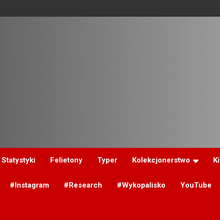
Statystyki
Felietony
Typer
Kolekcjonerstwo
K
#Instagram
#Research
#Wykopalisko
YouTube