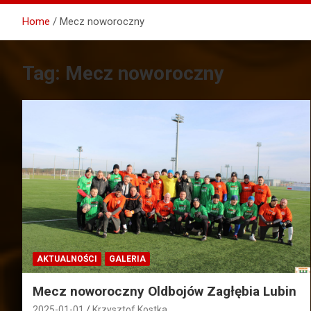
Home
Mecz noworoczny
Tag:
Mecz noworoczny
AKTUALNOŚCI
GALERIA
Mecz noworoczny Oldbojów Zagłębia Lubin
2025-01-01
Krzysztof Kostka