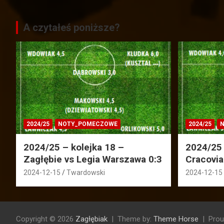
A czytałeś poniższe?
2024/25
NOTY_POMECZOWE
2024/25
N
2024/25 – kolejka 18 –
2024/25 
Zagłębie vs Legia Warszawa 0:3
Cracovia
2024-12-15
Twardowski
2024-12-15
Copyright © 2026
Zagłębiak
Theme by:
Theme Horse
Prou