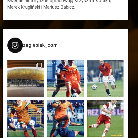
Kwestie historyczne opracowują Krzysztof Kostka,
Marek Krugliński i Mariusz Babicz.
zaglebiak_com