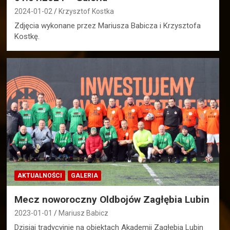
2024-01-02
Krzysztof Kostka
Zdjęcia wykonane przez Mariusza Babicza i Krzysztofa
Kostkę.
AKTUALNOŚCI
GALERIA
Mecz noworoczny Oldbojów Zagłębia Lubin
2023-01-01
Mariusz Babicz
Dzisiaj tradycyjnie na obiektach Akademii Zagłębia Lubin