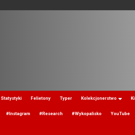
Statystyki
Felietony
Typer
Kolekcjonerstwo
K
#Instagram
#Research
#Wykopalisko
YouTube