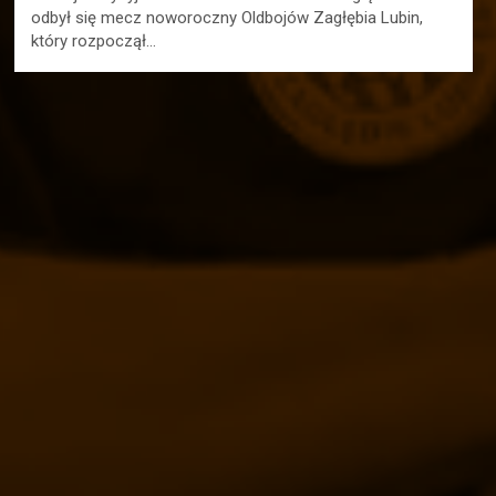
odbył się mecz noworoczny Oldbojów Zagłębia Lubin,
który rozpoczął…