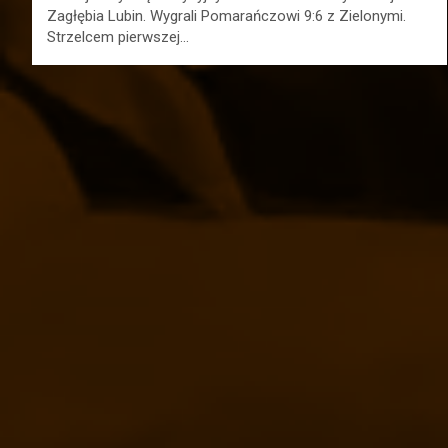
Zagłębia Lubin. Wygrali Pomarańczowi 9:6 z Zielonymi.
Strzelcem pierwszej…