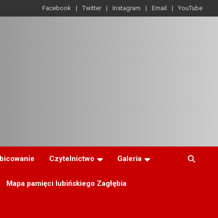
Facebook
Twitter
Instagram
Email
YouTube
ibicowanie
Czytelnictwo
Galeria
Mapa pamięci lubińskiego Zagłębia