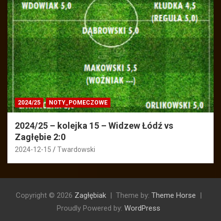
2024/25
NOTY_POMECZOWE
2024/25 – kolejka 15 – Widzew Łódź vs
Zagłębie 2:0
2024-12-15
Twardowski
Copyright © 2026
Zagłębiak
Theme by:
Theme Horse
Proudly Powered by:
WordPress