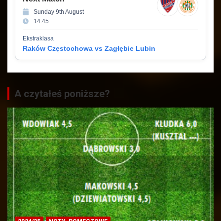
Sunday 9th August
14:45
Ekstraklasa
Raków Częstochowa vs Zagłębie Lubin
A czytałeś poniższe?