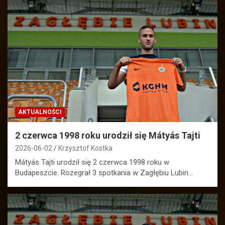
AKTUALNOŚCI
2 czerwca 1998 roku urodził się Mátyás Tajti
2026-06-02
Krzysztof Kostka
Mátyás Tajti urodził się 2 czerwca 1998 roku w
Budapeszcie. Rozegrał 3 spotkania w Zagłębiu Lubin…