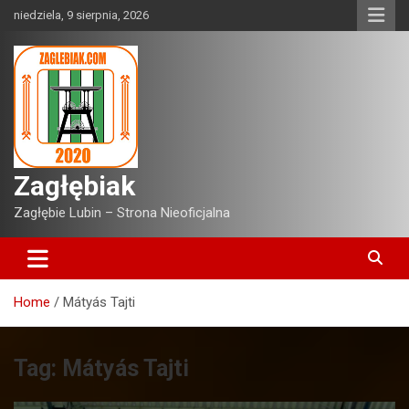
Skip
niedziela, 9 sierpnia, 2026
to
content
Zagłębiak
Zagłębie Lubin – Strona Nieoficjalna
Home
Mátyás Tajti
Tag:
Mátyás Tajti