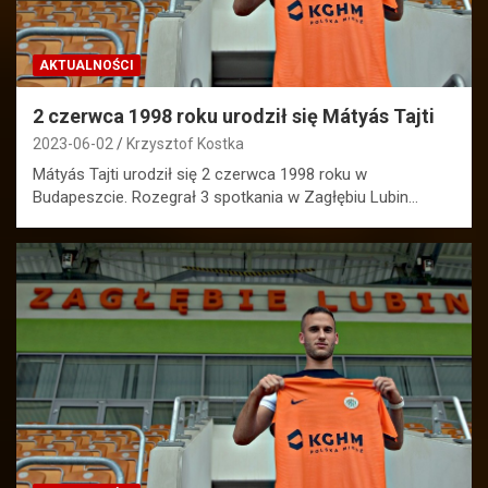
AKTUALNOŚCI
2 czerwca 1998 roku urodził się Mátyás Tajti
2023-06-02
Krzysztof Kostka
Mátyás Tajti urodził się 2 czerwca 1998 roku w
Budapeszcie. Rozegrał 3 spotkania w Zagłębiu Lubin…