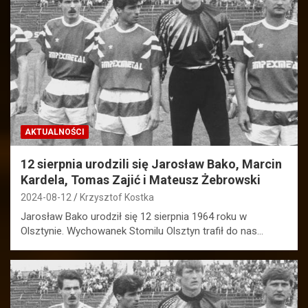
AKTUALNOŚCI
12 sierpnia urodzili się Jarosław Bako, Marcin
Kardela, Tomas Zajić i Mateusz Żebrowski
2024-08-12
Krzysztof Kostka
Jarosław Bako urodził się 12 sierpnia 1964 roku w
Olsztynie. Wychowanek Stomilu Olsztyn trafił do nas…