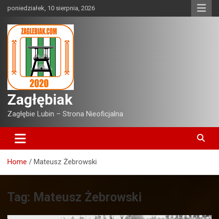
Skip
poniedziałek, 10 sierpnia, 2026
to
content
Zagłębiak
Zagłębie Lubin – Strona Nieoficjalna
Home
Mateusz Żebrowski
Tag:
Mateusz Żebrowski