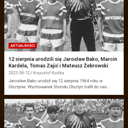
AKTUALNOŚCI
12 sierpnia urodzili się Jarosław Bako, Marcin
Kardela, Tomas Zajić i Mateusz Żebrowski
2023-08-12
Krzysztof Kostka
Jarosław Bako urodził się 12 sierpnia 1964 roku w
Olsztynie. Wychowanek Stomilu Olsztyn trafił do nas…