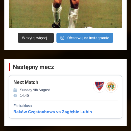
Wczytaj więcej...
Obserwuj na Instagramie
Następny mecz
Next Match
Sunday 9th August
14:45
Ekstraklasa
Raków Częstochowa vs Zagłębie Lubin