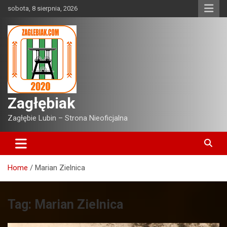
Skip
sobota, 8 sierpnia, 2026
to
content
Zagłębiak
Zagłębie Lubin – Strona Nieoficjalna
Home
Marian Zielnica
Tag:
Marian Zielnica