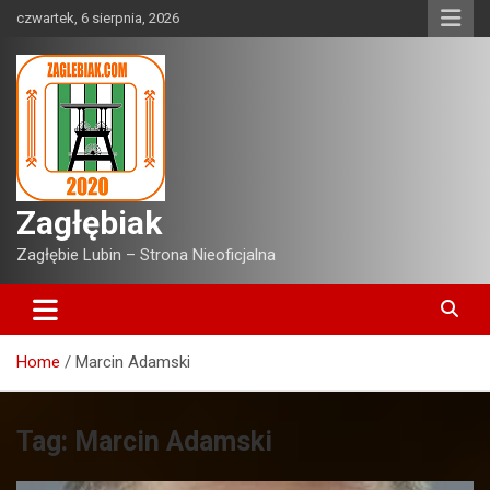
Skip
czwartek, 6 sierpnia, 2026
to
content
Zagłębiak
Zagłębie Lubin – Strona Nieoficjalna
Home
Marcin Adamski
Tag:
Marcin Adamski