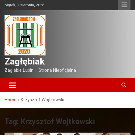
Skip
piątek, 7 sierpnia, 2026
to
content
Zagłębiak
Zagłębie Lubin – Strona Nieoficjalna
Home
Krzysztof Wojtkowski
Tag:
Krzysztof Wojtkowski