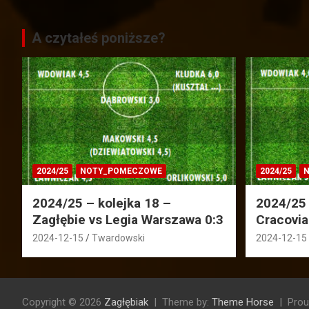
A czytałeś poniższe?
2024/25
NOTY_POMECZOWE
2024/25
N
2024/25 – kolejka 18 –
2024/25 
Zagłębie vs Legia Warszawa 0:3
Cracovia
2024-12-15
Twardowski
2024-12-15
Copyright © 2026
Zagłębiak
Theme by:
Theme Horse
Prou