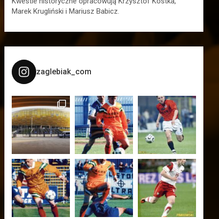
Kwestie historyczne opracowują Krzysztof Kostka,
Marek Krugliński i Mariusz Babicz.
zaglebiak_com