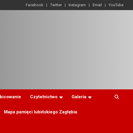
Facebook
Twitter
Instagram
Email
YouTube
ibicowanie
Czytelnictwo
Galeria
Mapa pamięci lubińskiego Zagłębia