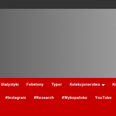
Statystyki
Felietony
Typer
Kolekcjonerstwo
K
#Instagram
#Research
#Wykopalisko
YouTube