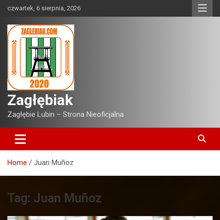
Skip
czwartek, 6 sierpnia, 2026
to
content
Zagłębiak
Zagłębie Lubin – Strona Nieoficjalna
Home
Juan Muñoz
Tag:
Juan Muñoz