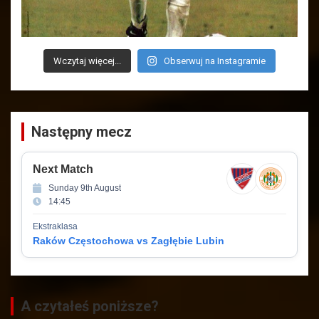
Wczytaj więcej...
Obserwuj na Instagramie
Następny mecz
Next Match
Sunday 9th August
14:45
Ekstraklasa
Raków Częstochowa vs Zagłębie Lubin
A czytałeś poniższe?