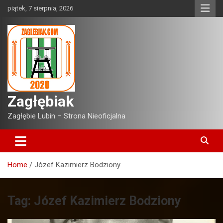
Skip
piątek, 7 sierpnia, 2026
to
content
Zagłębiak
Zagłębie Lubin – Strona Nieoficjalna
Home
Józef Kazimierz Bodziony
Tag:
Józef Kazimierz Bodziony