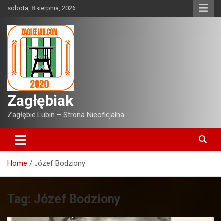
Skip
sobota, 8 sierpnia, 2026
to
content
Zagłębiak
Zagłębie Lubin – Strona Nieoficjalna
Home
Józef Bodziony
Tag:
Józef Bodziony