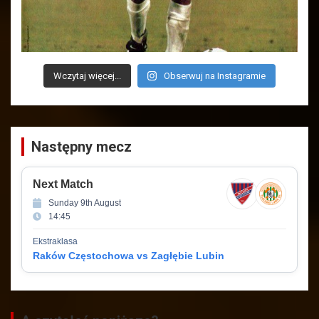
Wczytaj więcej...
Obserwuj na Instagramie
Następny mecz
Next Match
Sunday 9th August
14:45
Ekstraklasa
Raków Częstochowa vs Zagłębie Lubin