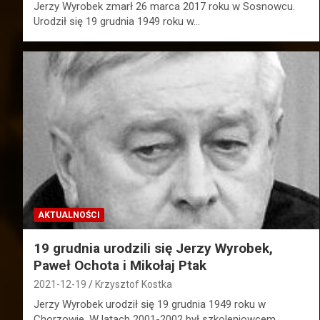
Jerzy Wyrobek zmarł 26 marca 2017 roku w Sosnowcu.
Urodził się 19 grudnia 1949 roku w…
AKTUALNOŚCI
19 grudnia urodzili się Jerzy Wyrobek,
Paweł Ochota i Mikołaj Ptak
2021-12-19
Krzysztof Kostka
Jerzy Wyrobek urodził się 19 grudnia 1949 roku w
Chorzowie. W latach 2001-2002 był szkoleniowcem