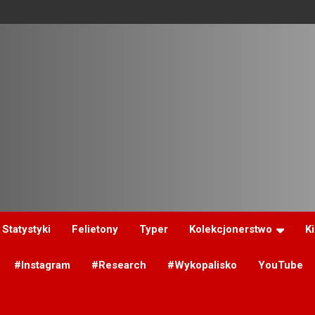
Statystyki
Felietony
Typer
Kolekcjonerstwo
K
#Instagram
#Research
#Wykopalisko
YouTube