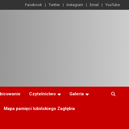
Facebook
Twitter
Instagram
Email
YouTube
ibicowanie
Czytelnictwo
Galeria
Mapa pamięci lubińskiego Zagłębia