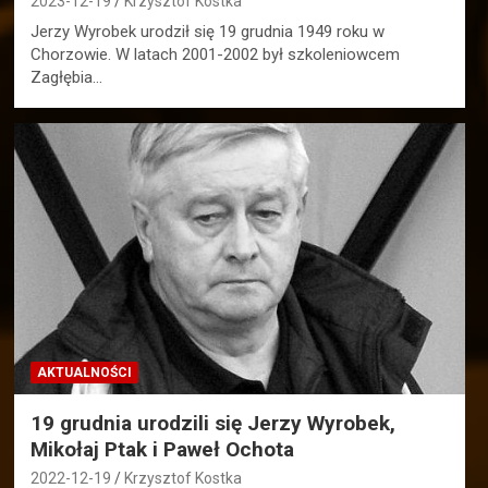
2023-12-19
Krzysztof Kostka
Jerzy Wyrobek urodził się 19 grudnia 1949 roku w
Chorzowie. W latach 2001-2002 był szkoleniowcem
Zagłębia…
AKTUALNOŚCI
19 grudnia urodzili się Jerzy Wyrobek,
Mikołaj Ptak i Paweł Ochota
2022-12-19
Krzysztof Kostka