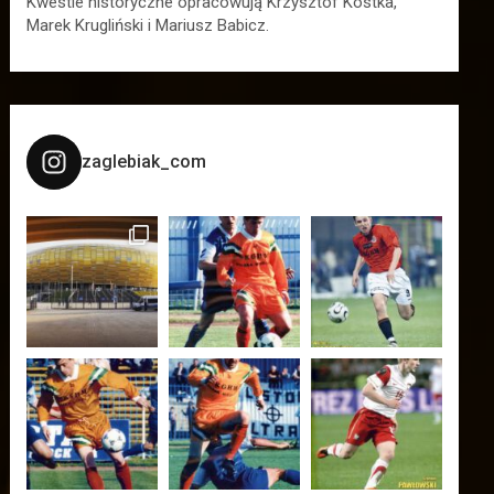
Kwestie historyczne opracowują Krzysztof Kostka,
Marek Krugliński i Mariusz Babicz.
zaglebiak_com