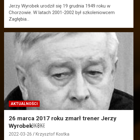
Jerzy Wyrobek urodził się 19 grudnia 1949 roku w
Chorzowie. W latach 2001-2002 był szkoleniowcem
Zagłębia…
AKTUALNOŚCI
26 marca 2017 roku zmarł trener Jerzy
Wyrobek￼￼
2022-03-26
Krzysztof Kostka