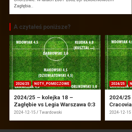
Zagłębia…
A czytałeś poniższe?
2024/25
NOTY_POMECZOWE
2024/25
N
2024/25 – kolejka 18 –
2024/25 
Zagłębie vs Legia Warszawa 0:3
Cracovia
2024-12-15
Twardowski
2024-12-15