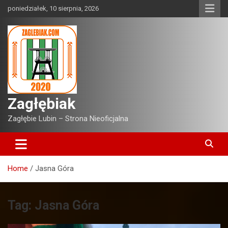
Skip
poniedziałek, 10 sierpnia, 2026
to
content
Zagłębiak
Zagłębie Lubin – Strona Nieoficjalna
Home
Jasna Góra
Tag:
Jasna Góra