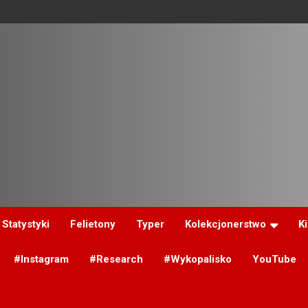
Statystyki
Felietony
Typer
Kolekcjonerstwo
K
#Instagram
#Research
#Wykopalisko
YouTube