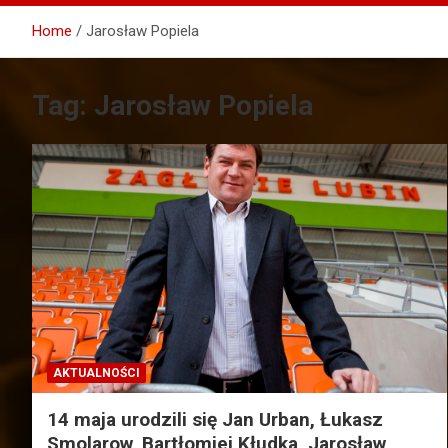
Home
Jarosław Popiela
Tag:
Jarosław Popiela
AKTUALNOŚCI
14 maja urodzili się Jan Urban, Łukasz
Smolarow, Bartłomiej Kłudka, Jarosław