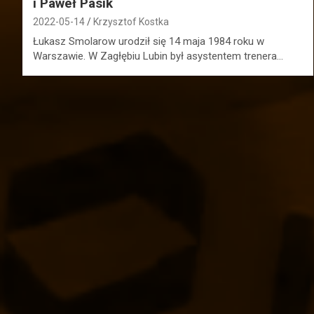
i Paweł Pasik
2022-05-14
Krzysztof Kostka
Łukasz Smolarow urodził się 14 maja 1984 roku w
Warszawie. W Zagłębiu Lubin był asystentem trenera…