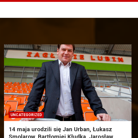
UNCATEGORIZED
14 maja urodzili się Jan Urban, Łukasz
Smolarow, Bartłomiej Kłudka, Jarosław