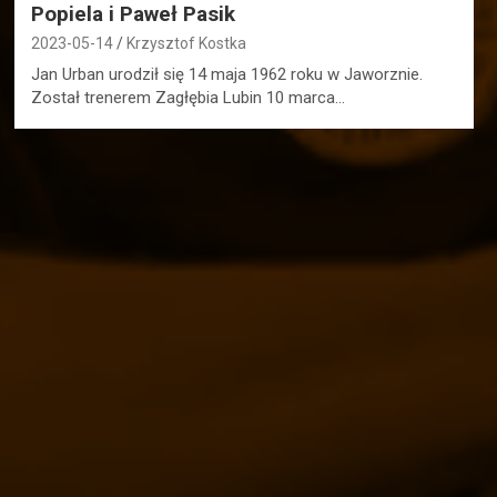
Popiela i Paweł Pasik
2023-05-14
Krzysztof Kostka
Jan Urban urodził się 14 maja 1962 roku w Jaworznie.
Został trenerem Zagłębia Lubin 10 marca…