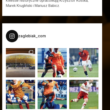
Kwestie historyczne opracowują Krzysztof Kostka,
Marek Krugliński i Mariusz Babicz.
zaglebiak_com