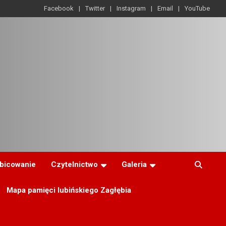
Facebook
Twitter
Instagram
Email
YouTube
ibicowanie
Czytelnictwo
Galeria
Mapa pamięci lubińskiego Zagłębia