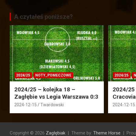
A czytałeś poniższe?
2024/25
NOTY_POMECZOWE
2024/25
N
2024/25 – kolejka 18 –
2024/25 
Zagłębie vs Legia Warszawa 0:3
Cracovia
2024-12-15
Twardowski
2024-12-15
Copyright © 2026
Zagłębiak
Theme by:
Theme Horse
Prou