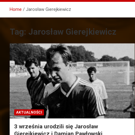
Home
Jarosław Gierejkiewicz
Tag:
Jarosław Gierejkiewicz
AKTUALNOŚCI
3 września urodzili się Jarosław
Gierejkiewicz i Damian Pawłowski