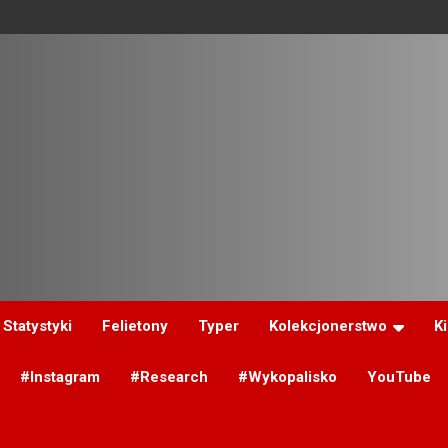
Statystyki
Felietony
Typer
Kolekcjonerstwo
K
#Instagram
#Research
#Wykopalisko
YouTube