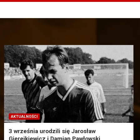
AKTUALNOŚCI
3 września urodzili się Jarosław
Gierejkiewicz i Damian Pawłowski