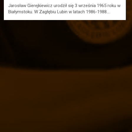
Jarosław Gierejkiewicz urodził się 3 września 1965 roku w
Białymstoku. W Zagłębiu Lubin w latach 1986-1988…