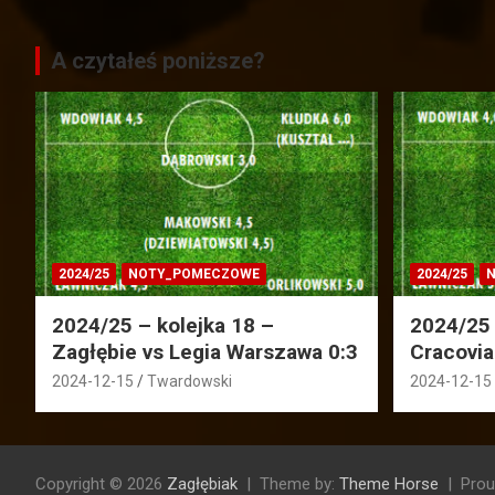
A czytałeś poniższe?
2024/25
NOTY_POMECZOWE
2024/25
N
2024/25 – kolejka 18 –
2024/25 
Zagłębie vs Legia Warszawa 0:3
Cracovia
2024-12-15
Twardowski
2024-12-15
Copyright © 2026
Zagłębiak
Theme by:
Theme Horse
Prou