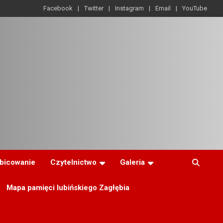
Facebook
Twitter
Instagram
Email
YouTube
ibicowanie
Czytelnictwo
Galeria
Mapa pamięci lubińskiego Zagłębia