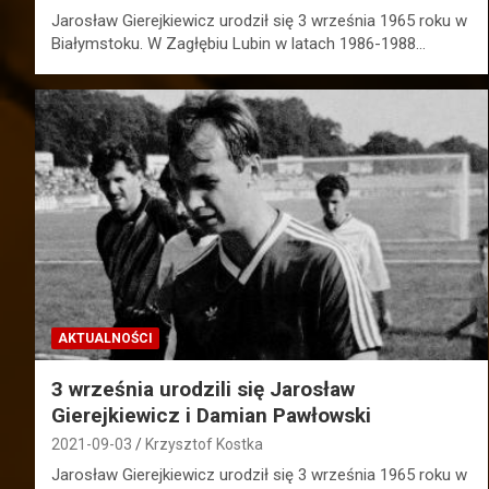
Jarosław Gierejkiewicz urodził się 3 września 1965 roku w
Białymstoku. W Zagłębiu Lubin w latach 1986-1988…
AKTUALNOŚCI
3 września urodzili się Jarosław
Gierejkiewicz i Damian Pawłowski
2021-09-03
Krzysztof Kostka
Jarosław Gierejkiewicz urodził się 3 września 1965 roku w