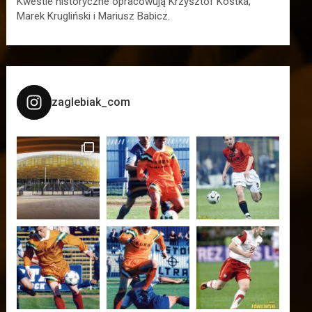
Kwestie historyczne opracowują Krzysztof Kostka,
Marek Krugliński i Mariusz Babicz.
zaglebiak_com