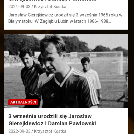
2024-09-03
Krzysztof Kostka
Jarosław Gierejkiewicz urodził się 3 września 1965 roku w
Białymstoku. W Zagłębiu Lubin w latach 1986-1988…
AKTUALNOŚCI
3 września urodzili się Jarosław
Gierejkiewicz i Damian Pawłowski
2022-09-03
Krzysztof Kostka