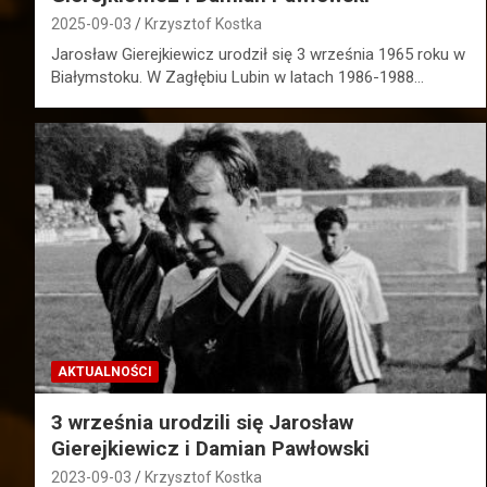
2025-09-03
Krzysztof Kostka
Jarosław Gierejkiewicz urodził się 3 września 1965 roku w
Białymstoku. W Zagłębiu Lubin w latach 1986-1988…
AKTUALNOŚCI
3 września urodzili się Jarosław
Gierejkiewicz i Damian Pawłowski
2023-09-03
Krzysztof Kostka