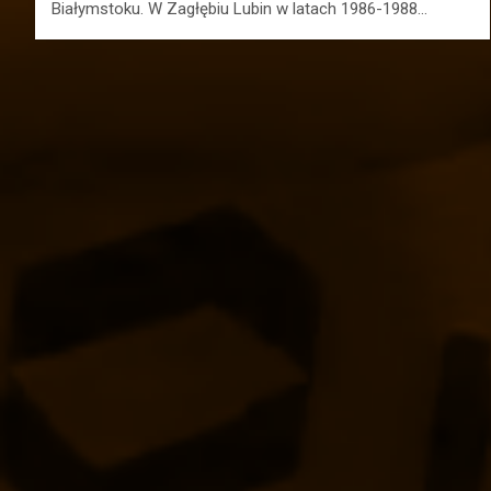
Białymstoku. W Zagłębiu Lubin w latach 1986-1988…