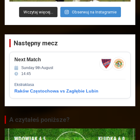
Wczytaj więcej...
Obserwuj na Instagramie
Następny mecz
Next Match
Sunday 9th August
14:45
Ekstraklasa
Raków Częstochowa vs Zagłębie Lubin
A czytałeś poniższe?