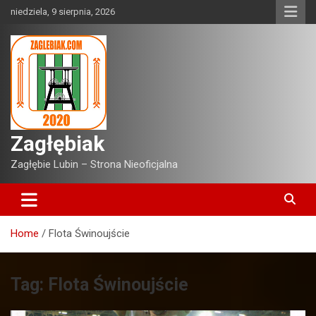
Skip
niedziela, 9 sierpnia, 2026
to
content
Zagłębiak
Zagłębie Lubin – Strona Nieoficjalna
Home
Flota Świnoujście
Tag:
Flota Świnoujście