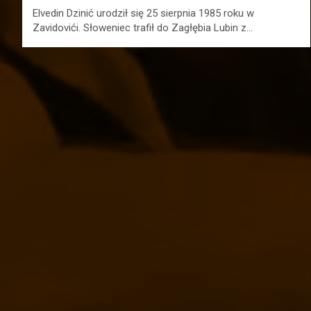
Elvedin Dzinić urodził się 25 sierpnia 1985 roku w
Zavidovići. Słoweniec trafił do Zagłębia Lubin z…