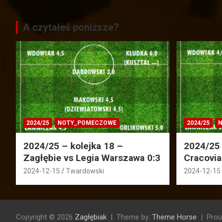
A czytałeś poniższe?
2024/25
NOTY_POMECZOWE
2024/25
N
2024/25 – kolejka 18 –
2024/25 
Zagłębie vs Legia Warszawa 0:3
Cracovia
2024-12-15
Twardowski
2024-12-15
Copyright © 2026
Zagłębiak
Theme by:
Theme Horse
Prou