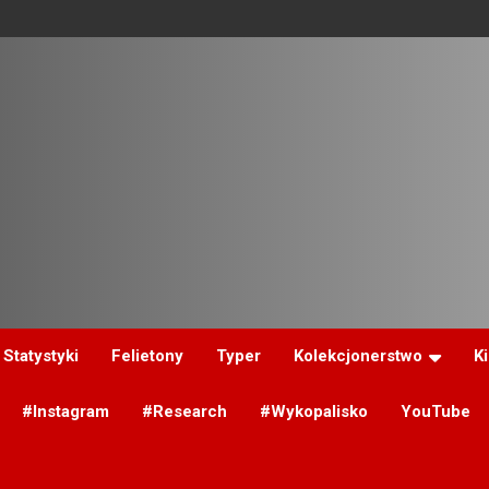
Statystyki
Felietony
Typer
Kolekcjonerstwo
K
#Instagram
#Research
#Wykopalisko
YouTube