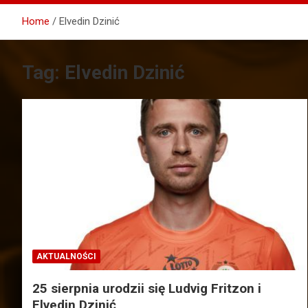
Home
Elvedin Dzinić
Tag:
Elvedin Dzinić
AKTUALNOŚCI
25 sierpnia urodzii się Ludvig Fritzon i
Elvedin Dzinić