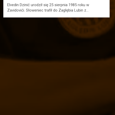
Elvedin Dzinić urodził się 25 sierpnia 1985 roku w
Zavidovići. Słoweniec trafił do Zagłębia Lubin z…