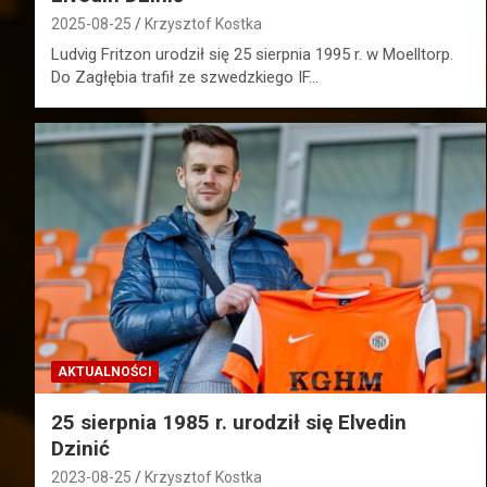
2025-08-25
Krzysztof Kostka
Ludvig Fritzon urodził się 25 sierpnia 1995 r. w Moelltorp.
Do Zagłębia trafił ze szwedzkiego IF…
AKTUALNOŚCI
25 sierpnia 1985 r. urodził się Elvedin
Dzinić
2023-08-25
Krzysztof Kostka