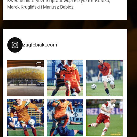
Kwestie historyczne opracowują Krzysztof Kostka,
Marek Krugliński i Mariusz Babicz.
zaglebiak_com