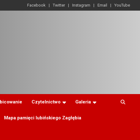
Facebook
Twitter
Instagram
Email
YouTube
ibicowanie
Czytelnictwo
Galeria
Mapa pamięci lubińskiego Zagłębia