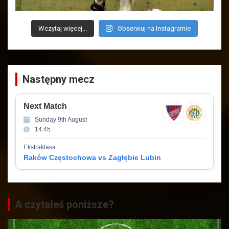
Wczytaj więcej...
Obserwuj na Instagramie
Następny mecz
Next Match
Sunday 9th August
14:45
Ekstraklasa
Raków Częstochowa vs Zagłębie Lubin
A czytałeś poniższe?