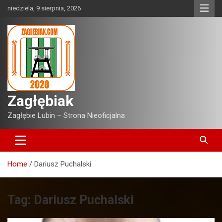
Skip
niedziela, 9 sierpnia, 2026
to
content
Zagłębiak
Zagłębie Lubin – Strona Nieoficjalna
Home
Dariusz Puchalski
Tag:
Dariusz Puchalski