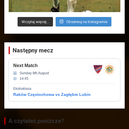
Wczytaj więcej...
Obserwuj na Instagramie
Następny mecz
Next Match
Sunday 9th August
14:45
Ekstraklasa
Raków Częstochowa vs Zagłębie Lubin
A czytałeś poniższe?