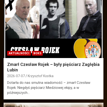
AKTUALNOŚCI
BOKS
Zmarł Czesław Rojek – były pięściarz Zagłębia
Lubin
2026-07-07
Krzysztof Kostka
Dotarła do nas smutna wiadomość – zmarł Czesław
Rojek. Niegdyś pięściarz Miedziowej ekipy, a w
późniejszych…