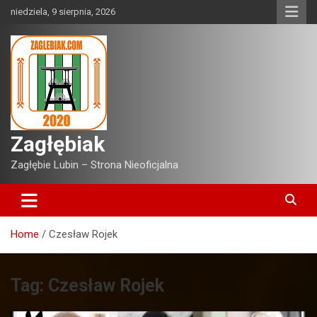
Skip
niedziela, 9 sierpnia, 2026
to
content
Zagłębiak
Zagłębie Lubin – Strona Nieoficjalna
Home
Czesław Rojek
Tag:
Czesław Rojek