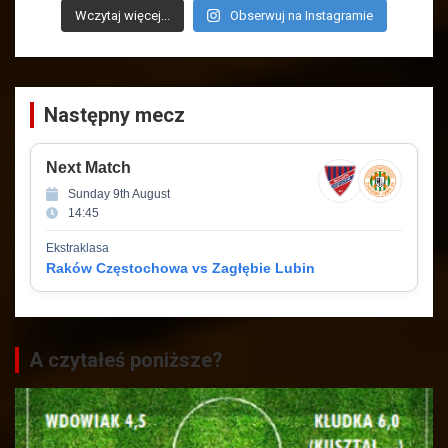
Wczytaj więcej...
Obserwuj na Instagramie
Następny mecz
Next Match
Sunday 9th August
14:45
Ekstraklasa
Raków Częstochowa vs Zagłębie Lubin
A czytałeś poniższe?