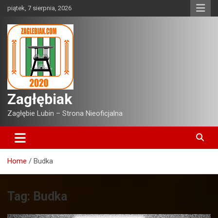
Skip
piątek, 7 sierpnia, 2026
to
content
Zagłębiak
Zagłębie Lubin – Strona Nieoficjalna
Home
Budka
Tag:
Budka