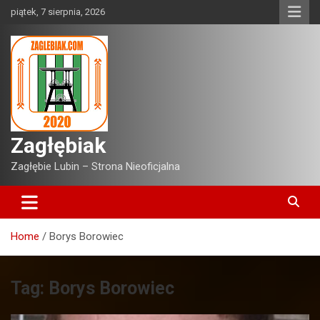
Skip
piątek, 7 sierpnia, 2026
to
content
Zagłębiak
Zagłębie Lubin – Strona Nieoficjalna
Home
Borys Borowiec
Tag:
Borys Borowiec