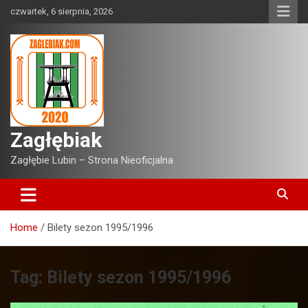
Skip
czwartek, 6 sierpnia, 2026
to
content
Zagłębiak
Zagłębie Lubin – Strona Nieoficjalna
Home
Bilety sezon 1995/1996
Tag:
Bilety sezon 1995/1996