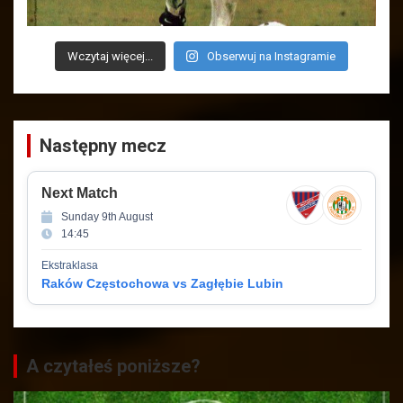
Wczytaj więcej...
Obserwuj na Instagramie
Następny mecz
Next Match
Sunday 9th August
14:45
Ekstraklasa
Raków Częstochowa vs Zagłębie Lubin
A czytałeś poniższe?