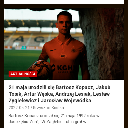
AKTUALNOŚCI
21 maja urodzili się Bartosz Kopacz, Jakub
Tosik, Artur Węska, Andrzej Lesiak, Lesław
Żygielewicz i Jarosław Wojewódka
2022-05-21
Krzysztof Kostka
Bartosz Kopacz urodził się 21 maja 1992 roku w
Jastrzębiu Zdrój. W Zagłębiu Lubin grał w…