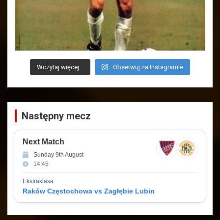
Wczytaj więcej...
Obserwuj na Instagramie
Następny mecz
Next Match
Sunday 9th August
14:45
Ekstraklasa
Raków Częstochowa vs Zagłębie Lubin