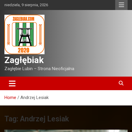
Skip
niedziela, 9 sierpnia, 2026
to
content
Zagłębiak
Zagłębie Lubin – Strona Nieoficjalna
Home
Andrzej Lesiak
Tag:
Andrzej Lesiak