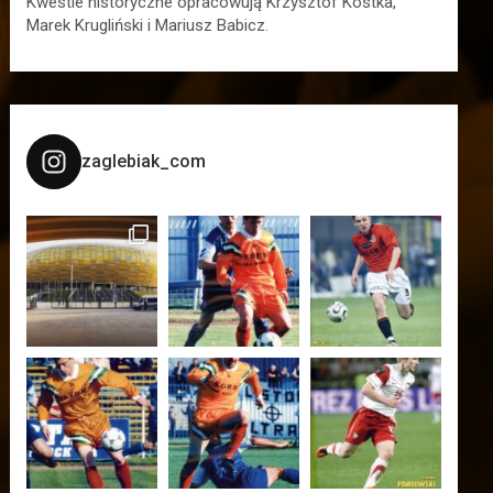
Kwestie historyczne opracowują Krzysztof Kostka,
Marek Krugliński i Mariusz Babicz.
zaglebiak_com