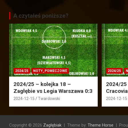
A czytałeś poniższe?
2024/25
NOTY_POMECZOWE
2024/25
N
2024/25 – kolejka 18 –
2024/25 
Zagłębie vs Legia Warszawa 0:3
Cracovia
2024-12-15
Twardowski
2024-12-15
Copyright © 2026
Zagłębiak
Theme by:
Theme Horse
Prou