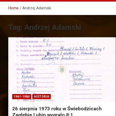
Home
Andrzej Adamski
Tag:
Andrzej Adamski
1961-1984
HISTORIA
26 sierpnia 1973 roku w Świebodzicach
Zagłębie Lubin wygrało 8:1