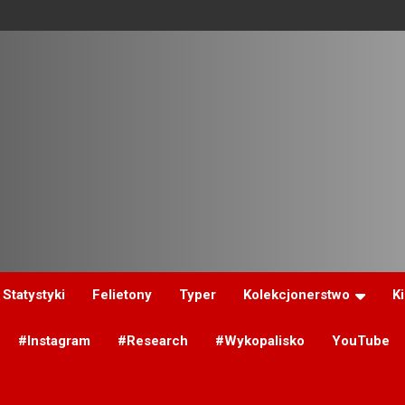
Statystyki
Felietony
Typer
Kolekcjonerstwo
K
#Instagram
#Research
#Wykopalisko
YouTube