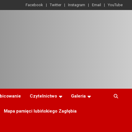
Facebook
Twitter
Instagram
Email
YouTube
ibicowanie
Czytelnictwo
Galeria
Mapa pamięci lubińskiego Zagłębia