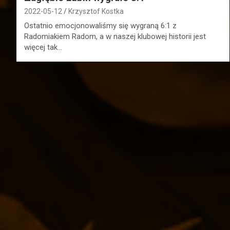
2022-05-12
Krzysztof Kostka
Ostatnio emocjonowaliśmy się wygraną 6:1 z
Radomiakiem Radom, a w naszej klubowej historii jest
więcej tak…