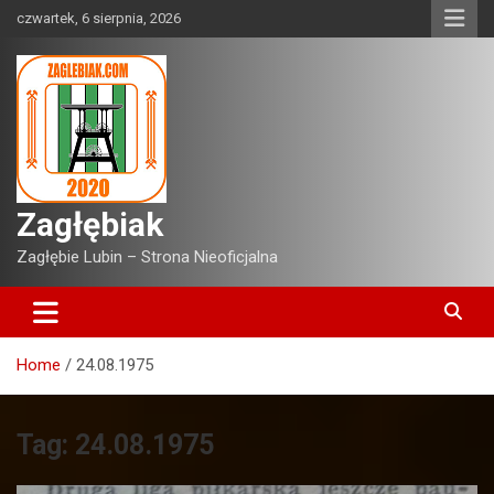
Skip
czwartek, 6 sierpnia, 2026
to
content
Zagłębiak
Zagłębie Lubin – Strona Nieoficjalna
Home
24.08.1975
Tag:
24.08.1975