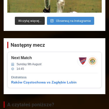
Wczytaj więcej...
Obserwuj na Instagramie
Następny mecz
Next Match
Sunday 9th August
14:45
Ekstraklasa
Raków Częstochowa vs Zagłębie Lubin
A czytałeś poniższe?