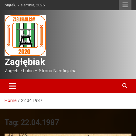
Skip
piątek, 7 sierpnia, 2026
to
content
Zagłębiak
Zagłębie Lubin – Strona Nieoficjalna
Home
22.04.1987
Tag:
22.04.1987