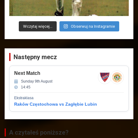
Wczytaj więcej...
Obserwuj na Instagramie
Następny mecz
Next Match
Sunday 9th August
14:45
Ekstraklasa
Raków Częstochowa vs Zagłębie Lubin
A czytałeś poniższe?